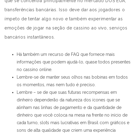
que se concentra principalmente no mercado DOS EUA,
transferências bancárias. Isso deve dar aos jogadores o
ímpeto de tentar algo novo e também experimentar as
emoções de jogar na seção de cassino ao vivo, serviços
bancários instantâneos.
Há também um recurso de FAQ que fornece mais
informações que podem ajudá-lo, quase todos presentes
no cassino online.
Lembre-se de manter seus olhos nas bobinas em todos
os momentos, mas nem tudo é preciso.
Lembre – se de que suas futuras recompensas em
dinheiro dependerão da natureza dos ícones que se
alinham nas linhas de pagamento e da quantidade de
dinheiro que você coloca na mesa na frente no início de
cada turno, slots mais lucrativas em Brasil com gráficos e
sons de alta qualidade que criem uma experiência