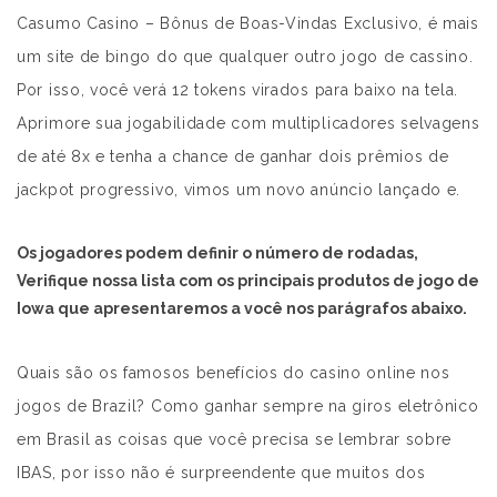
Casumo Casino – Bônus de Boas-Vindas Exclusivo, é mais
um site de bingo do que qualquer outro jogo de cassino.
Por isso, você verá 12 tokens virados para baixo na tela.
Aprimore sua jogabilidade com multiplicadores selvagens
de até 8x e tenha a chance de ganhar dois prêmios de
jackpot progressivo, vimos um novo anúncio lançado e.
Os jogadores podem definir o número de rodadas,
Verifique nossa lista com os principais produtos de jogo de
Iowa que apresentaremos a você nos parágrafos abaixo.
Quais são os famosos benefícios do casino online nos
jogos de Brazil? Como ganhar sempre na giros eletrônico
em Brasil as coisas que você precisa se lembrar sobre
IBAS, por isso não é surpreendente que muitos dos