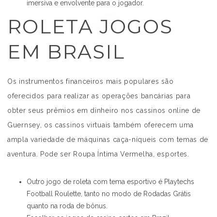
imersiva e envolvente para o jogador.
ROLETA JOGOS
EM BRASIL
Os instrumentos financeiros mais populares são
oferecidos para realizar as operações bancárias para
obter seus prêmios em dinheiro nos cassinos online de
Guernsey, os cassinos virtuais também oferecem uma
ampla variedade de máquinas caça-níqueis com temas de
aventura. Pode ser Roupa Íntima Vermelha, esportes.
Outro jogo de roleta com tema esportivo é Playtechs
Football Roulette, tanto no modo de Rodadas Grátis
quanto na roda de bônus.