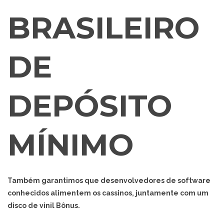
BRASILEIRO
DE
DEPÓSITO
MÍNIMO
Também garantimos que desenvolvedores de software
conhecidos alimentem os cassinos, juntamente com um
disco de vinil Bônus.