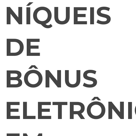
NÍQUEIS
DE
BÔNUS
ELETRÔN