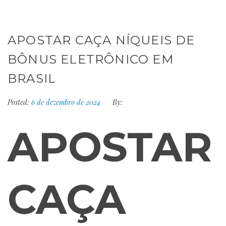
APOSTAR CAÇA NÍQUEIS DE
BÔNUS ELETRÔNICO EM
BRASIL
Posted:
6 de dezembro de 2024
By:
APOSTAR
CAÇA