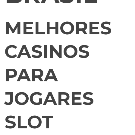
MELHORES
CASINOS
PARA
JOGARES
SLOT