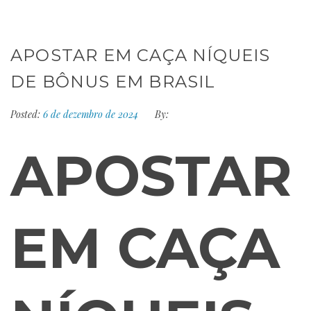
APOSTAR EM CAÇA NÍQUEIS
DE BÔNUS EM BRASIL
Posted:
6 de dezembro de 2024
By:
APOSTAR
EM CAÇA