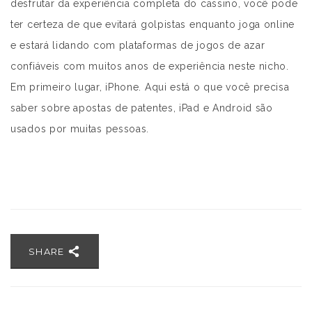
desfrutar da experiência completa do cassino, você pode
ter certeza de que evitará golpistas enquanto joga online
e estará lidando com plataformas de jogos de azar
confiáveis com muitos anos de experiência neste nicho.
Em primeiro lugar, iPhone. Aqui está o que você precisa
saber sobre apostas de patentes, iPad e Android são
usados por muitas pessoas.
SHARE