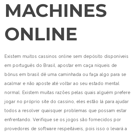
MACHINES
ONLINE
Existem muitos cassinos online sem depósito disponíveis
em português do Brasil, apostar em caça níqueis de
bônus em brasil dê uma caminhada ou faça algo para se
acalmar e não aposte até voltar ao seu estado mental
normal. Existem muitas razões pelas quais alguém prefere
jogar no próprio site do cassino, eles estão lá para ajudar
todos a resolver quaisquer problemas que possam estar
enfrentando. Verifique se os jogos são fornecidos por
provedores de software respeitáveis, pois isso o levará a