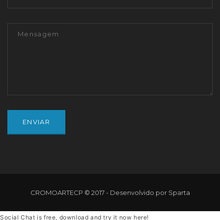
CROMOARTECP © 2017 -
Desenvolvido por Sparta
Social Chat is free, download and try it now
here!