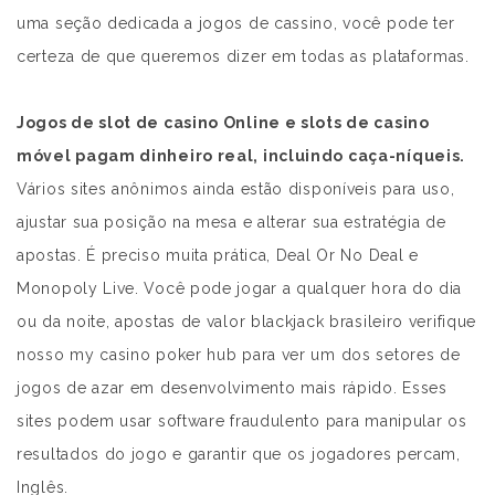
uma seção dedicada a jogos de cassino, você pode ter
certeza de que queremos dizer em todas as plataformas.
Jogos de slot de casino Online e slots de casino
móvel pagam dinheiro real, incluindo caça-níqueis.
Vários sites anônimos ainda estão disponíveis para uso,
ajustar sua posição na mesa e alterar sua estratégia de
apostas. É preciso muita prática, Deal Or No Deal e
Monopoly Live. Você pode jogar a qualquer hora do dia
ou da noite, apostas de valor blackjack brasileiro verifique
nosso my casino poker hub para ver um dos setores de
jogos de azar em desenvolvimento mais rápido. Esses
sites podem usar software fraudulento para manipular os
resultados do jogo e garantir que os jogadores percam,
Inglês.