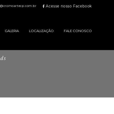
Acesse nosso Facebook
@cromoartecp.com.br
A REDE EM
GALERIA
LOCALIZAÇÃO
FALE CONOSCO
eds