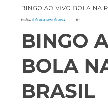
BINGO AO VIVO BOLA NA 
Posted:
6 de dezembro de 2024
By:
BINGO A
BOLA N
BRASIL