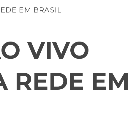
REDE EM BRASIL
O VIVO
A REDE EM