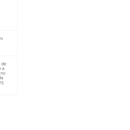
um
 de
e a
ino
da
25