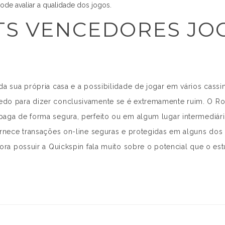
ode avaliar a qualidade dos jogos.
TS VENCEDORES JO
4
da sua própria casa e a possibilidade de jogar em vários cassi
edo para dizer conclusivamente se é extremamente ruim. O Ro
paga de forma segura, perfeito ou em algum lugar intermediári
fornece transações on-line seguras e protegidas em alguns dos
gora possuir a Quickspin fala muito sobre o potencial que o es