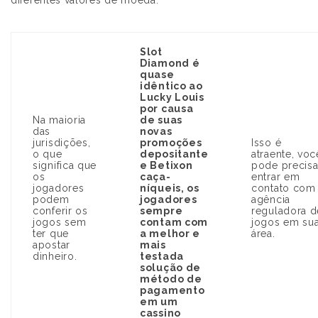
diferentes valores de moeda.
Slot
Diamond é
quase
idêntico ao
Lucky Louis
por causa
Na maioria
de suas
das
novas
jurisdições,
promoções
Isso é
o que
depositante
atraente, voc
significa que
e Betixon
pode precisa
os
caça-
entrar em
jogadores
níqueis, os
contato com
podem
jogadores
agência
conferir os
sempre
reguladora d
jogos sem
contam com
jogos em su
ter que
a melhor e
área.
apostar
mais
dinheiro.
testada
solução de
método de
pagamento
em um
cassino