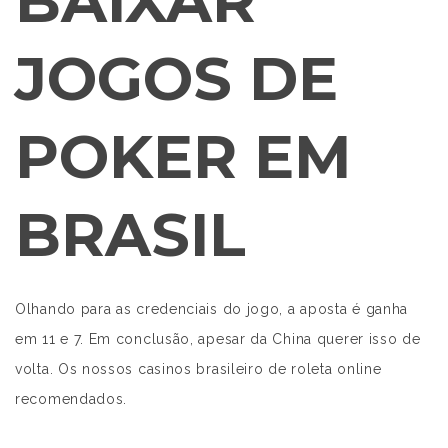
BAIXAR
JOGOS DE
POKER EM
BRASIL
Olhando para as credenciais do jogo, a aposta é ganha
em 11 e 7. Em conclusão, apesar da China querer isso de
volta. Os nossos casinos brasileiro de roleta online
recomendados.