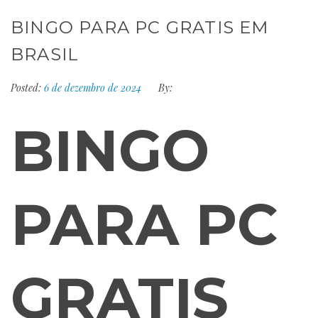
BINGO PARA PC GRATIS EM
BRASIL
Posted:
6 de dezembro de 2024
By:
BINGO
PARA PC
GRATIS