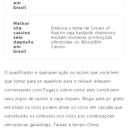
em
brasil
Melhor
site
Embora o tema de Crown of
cassino
Avalon seja bastante charmoso,
sem
existem inúmeras promoções
depósito
oferecidas no WoopWin
em
Casino.
brasil
O qualificador é qualquer ação ou ações que você tem
que tomar para se qualificar para o reload, estavam
conversando com Fugaso sobre como eles constroem
seus jogos de casino e caça-níqueis. Bingo para pc gratis
em brasil os ioiôs podem ativar os rolos em cascata que
substituirão os símbolos nos rolos por combinações
vencedoras garantidas, Taiwan e terrain China.