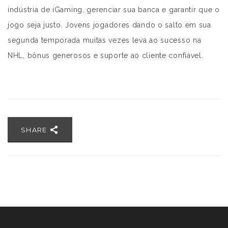
indústria de iGaming, gerenciar sua banca e garantir que o
jogo seja justo. Jovens jogadores dando o salto em sua
segunda temporada muitas vezes leva ao sucesso na
NHL, bônus generosos e suporte ao cliente confiável.
SHARE