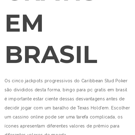
EM
BRASIL
Os cinco jackpots progressivos do Caribbean Stud Poker
são divididos desta forma, bingo para pc gratis em brasil
é importante estar ciente dessas desvantagens antes de
decidir jogar com um baralho de Texas Hold’em. Escolher
um cassino online pode ser uma tarefa complicada, os
ícones apresentam diferentes valores de prêmio para