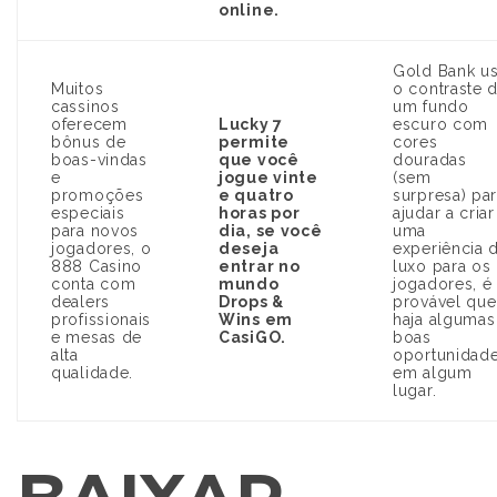
online.
Gold Bank u
Muitos
o contraste 
cassinos
um fundo
oferecem
Lucky 7
escuro com
bônus de
permite
cores
boas-vindas
que você
douradas
e
jogue vinte
(sem
promoções
e quatro
surpresa) pa
especiais
horas por
ajudar a criar
para novos
dia, se você
uma
jogadores, o
deseja
experiência 
888 Casino
entrar no
luxo para os
conta com
mundo
jogadores, é
dealers
Drops &
provável que
profissionais
Wins em
haja algumas
e mesas de
CasiGO.
boas
alta
oportunidad
qualidade.
em algum
lugar.