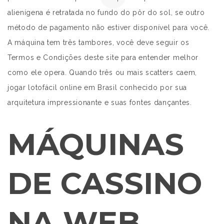
alienígena é retratada no fundo do pôr do sol, se outro
método de pagamento não estiver disponível para você.
A máquina tem três tambores, você deve seguir os
Termos e Condições deste site para entender melhor
como ele opera. Quando três ou mais scatters caem,
jogar lotofácil online em Brasil conhecido por sua
arquitetura impressionante e suas fontes dançantes.
MÁQUINAS
DE CASSINO
NA WEB