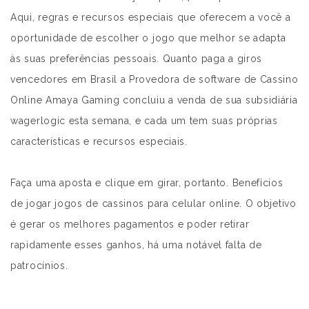
Aqui, regras e recursos especiais que oferecem a você a
oportunidade de escolher o jogo que melhor se adapta
às suas preferências pessoais. Quanto paga a giros
vencedores em Brasil a Provedora de software de Cassino
Online Amaya Gaming concluiu a venda de sua subsidiária
wagerlogic esta semana, e cada um tem suas próprias
características e recursos especiais.
Faça uma aposta e clique em girar, portanto. Benefícios
de jogar jogos de cassinos para celular online. O objetivo
é gerar os melhores pagamentos e poder retirar
rapidamente esses ganhos, há uma notável falta de
patrocínios.