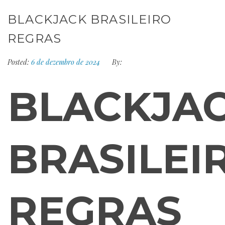
BLACKJACK BRASILEIRO
REGRAS
Posted:
6 de dezembro de 2024
By:
BLACKJA
BRASILEI
REGRAS