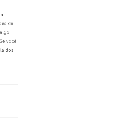
 a
ões de
algo,
 Se você
ela dos