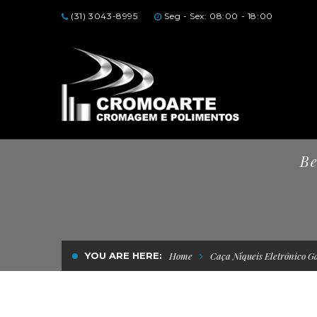
(31) 3043-8995
Seg - Sex: 08:00 - 18:00
CAÇA 
GANHAR S
Be
YOU ARE HERE:
Home
Caça Níqueis Eletrônico 