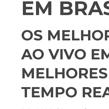
EM BRAS
OS MELHOR
AO VIVO EM
MELHORES
TEMPO RE