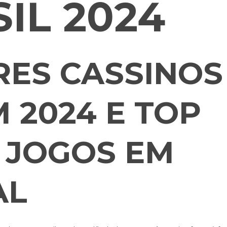
IL 2024
ES CASSINOS
 2024 E TOP
 JOGOS EM
AL