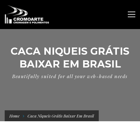
CACA NIQUEIS GRÁTIS
BAIXAR EM BRASIL
Beautifully suited for all your web-based needs
Home
Caca Niqueis Grátis Baixar Em Brasil