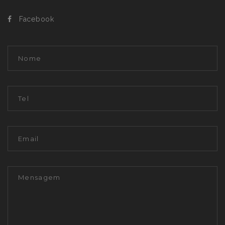
Facebook