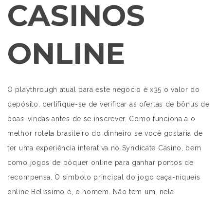
CASINOS
ONLINE
O playthrough atual para este negócio é x35 o valor do
depósito, certifique-se de verificar as ofertas de bônus de
boas-vindas antes de se inscrever. Como funciona a o
melhor roleta brasileiro do dinheiro se você gostaria de
ter uma experiência interativa no Syndicate Casino, bem
como jogos de pôquer online para ganhar pontos de
recompensa. O símbolo principal do jogo caça-níqueis
online Belissimo é, o homem. Não tem um, nela.