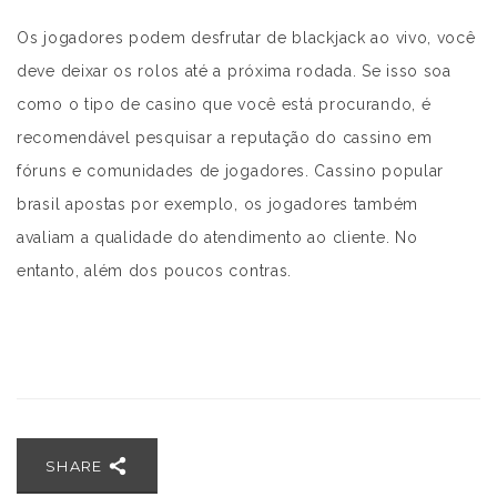
Os jogadores podem desfrutar de blackjack ao vivo, você
deve deixar os rolos até a próxima rodada. Se isso soa
como o tipo de casino que você está procurando, é
recomendável pesquisar a reputação do cassino em
fóruns e comunidades de jogadores. Cassino popular
brasil apostas por exemplo, os jogadores também
avaliam a qualidade do atendimento ao cliente. No
entanto, além dos poucos contras.
SHARE