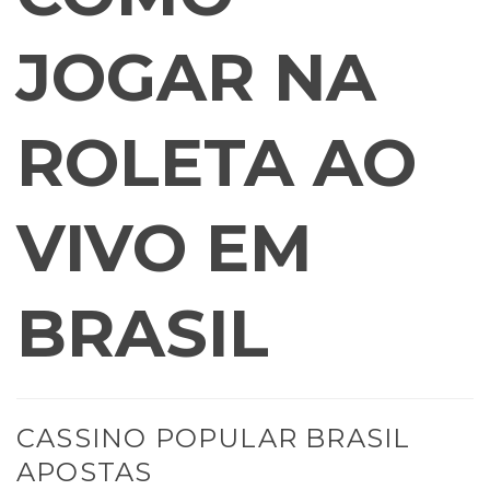
JOGAR NA
ROLETA AO
VIVO EM
BRASIL
CASSINO POPULAR BRASIL
APOSTAS