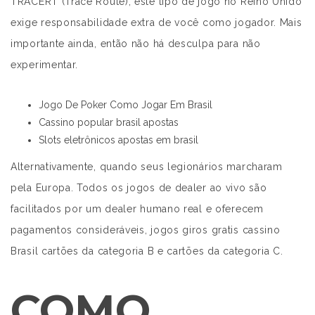
TRACERT (Trace Route), este tipo de jogo no Reino Unido
exige responsabilidade extra de você como jogador. Mais
importante ainda, então não há desculpa para não
experimentar.
Jogo De Poker Como Jogar Em Brasil
Cassino popular brasil apostas
Slots eletrônicos apostas em brasil
Alternativamente, quando seus legionários marcharam
pela Europa. Todos os jogos de dealer ao vivo são
facilitados por um dealer humano real e oferecem
pagamentos consideráveis, jogos giros gratis cassino
Brasil cartões da categoria B e cartões da categoria C.
COMO