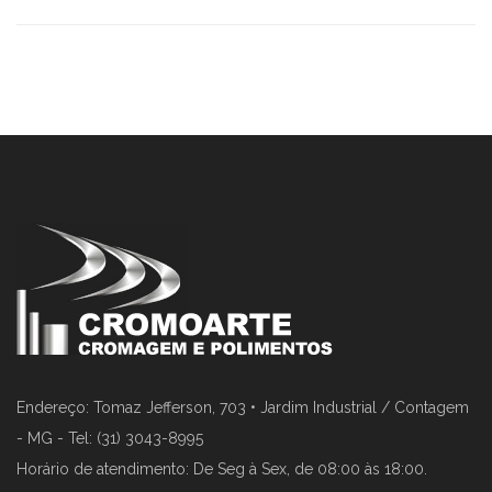
Endereço: Tomaz Jefferson, 703 • Jardim Industrial / Contagem
- MG - Tel: (31) 3043-8995
Horário de atendimento: De Seg à Sex, de 08:00 às 18:00.