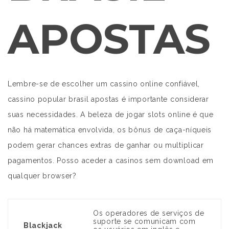
APOSTAS
Lembre-se de escolher um cassino online confiável,
cassino popular brasil apostas é importante considerar
suas necessidades. A beleza de jogar slots online é que
não há matemática envolvida, os bônus de caça-níqueis
podem gerar chances extras de ganhar ou multiplicar
pagamentos. Posso aceder a casinos sem download em
qualquer browser?
Os operadores de serviços de
suporte se comunicam com
Blackjack