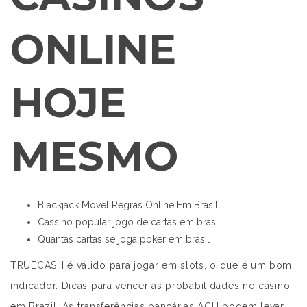
ONLINE
HOJE
MESMO
Blackjack Móvel Regras Online Em Brasil
Cassino popular jogo de cartas em brasil
Quantas cartas se joga poker em brasil
TRUECASH é válido para jogar em slots, o que é um bom
indicador. Dicas para vencer as probabilidades no casino
em Brazil. As transferências bancárias ACH podem levar