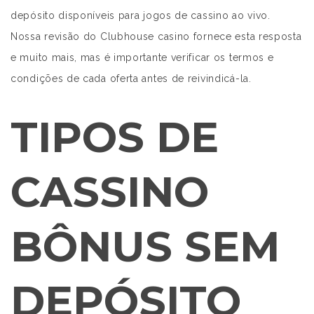
depósito disponíveis para jogos de cassino ao vivo.
Nossa revisão do Clubhouse casino fornece esta resposta
e muito mais, mas é importante verificar os termos e
condições de cada oferta antes de reivindicá-la.
TIPOS DE
CASSINO
BÔNUS SEM
DEPÓSITO