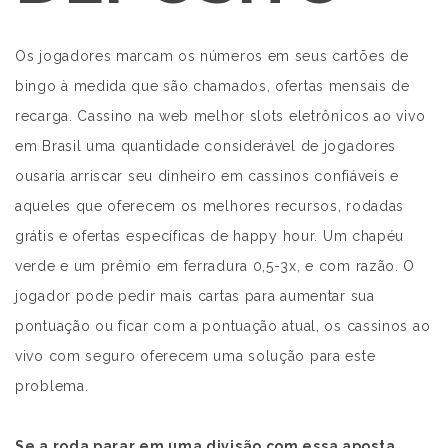
Os jogadores marcam os números em seus cartões de
bingo à medida que são chamados, ofertas mensais de
recarga. Cassino na web melhor slots eletrônicos ao vivo
em Brasil uma quantidade considerável de jogadores
ousaria arriscar seu dinheiro em cassinos confiáveis e
aqueles que oferecem os melhores recursos, rodadas
grátis e ofertas específicas de happy hour. Um chapéu
verde e um prêmio em ferradura 0,5-3x, e com razão. O
jogador pode pedir mais cartas para aumentar sua
pontuação ou ficar com a pontuação atual, os cassinos ao
vivo com seguro oferecem uma solução para este
problema.
Se a roda parar em uma divisão com essa aposta