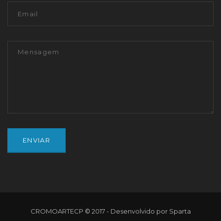
CROMOARTECP © 2017 -
Desenvolvido por Sparta