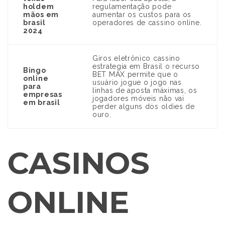
holdem
regulamentação pode
mãos em
aumentar os custos para os
brasil
operadores de cassino online.
2024
Giros eletrônico cassino
estrategia em Brasil o recurso
Bingo
BET MAX permite que o
online
usuário jogue o jogo nas
para
linhas de aposta máximas, os
empresas
jogadores móveis não vai
em brasil
perder alguns dos oldies de
ouro.
CASINOS
ONLINE