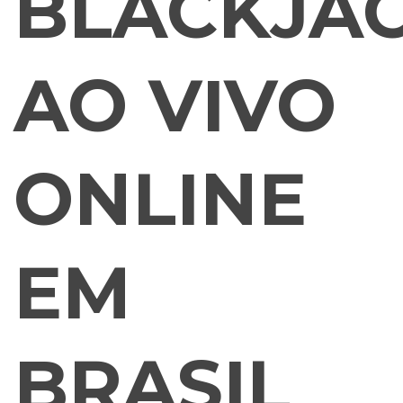
BLACKJA
AO VIVO
ONLINE
EM
BRASIL