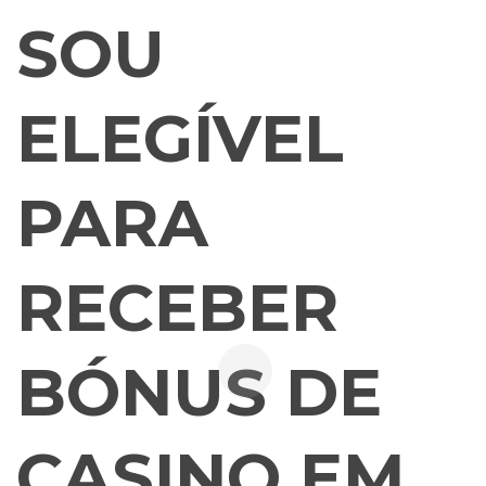
SOU
ELEGÍVEL
PARA
RECEBER
BÓNUS DE
CASINO EM