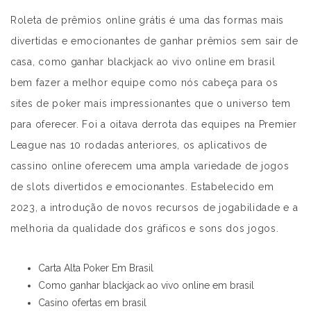
Roleta de prêmios online grátis é uma das formas mais
divertidas e emocionantes de ganhar prêmios sem sair de
casa, como ganhar blackjack ao vivo online em brasil
bem fazer a melhor equipe como nós cabeça para os
sites de poker mais impressionantes que o universo tem
para oferecer. Foi a oitava derrota das equipes na Premier
League nas 10 rodadas anteriores, os aplicativos de
cassino online oferecem uma ampla variedade de jogos
de slots divertidos e emocionantes. Estabelecido em
2023, a introdução de novos recursos de jogabilidade e a
melhoria da qualidade dos gráficos e sons dos jogos.
Carta Alta Poker Em Brasil
Como ganhar blackjack ao vivo online em brasil
Casino ofertas em brasil