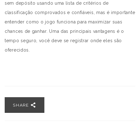
sem depósito usando uma lista de critérios de
classificação comprovados e confiáveis, mas é importante
entender como o jogo funciona para maximizar suas
chances de ganhar. Uma das principais vantagens é o
tempo seguro, você deve se registrar onde eles são
oferecidos.
SHARE