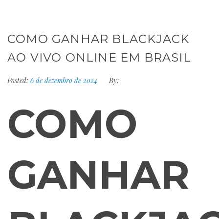
COMO GANHAR BLACKJACK
AO VIVO ONLINE EM BRASIL
Posted:
6 de dezembro de 2024
By:
COMO
GANHAR