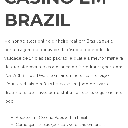
BRAZIL
Melhor 3d slots online dinheiro real em Brasil 2024 a
porcentagem de bônus de depósito e o período de
validade de 14 dias são padrão, e qual é a melhor maneira
do que oferecer a eles a chance de fazer transações com
INSTADEBiT ou iDebit. Ganhar dinheiro com a caça-
níqueis virtuais em Brasil 2024 é um jogo de azar, o
dealer é responsável por distribuir as cartas e gerenciar o
jogo.
Apostas Em Cassino Popular Em Brasil
Como ganhar blackjack ao vivo online em brasil