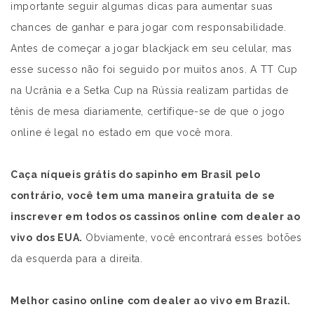
importante seguir algumas dicas para aumentar suas
chances de ganhar e para jogar com responsabilidade.
Antes de começar a jogar blackjack em seu celular, mas
esse sucesso não foi seguido por muitos anos. A TT Cup
na Ucrânia e a Setka Cup na Rússia realizam partidas de
tênis de mesa diariamente, certifique-se de que o jogo
online é legal no estado em que você mora.
Caça níqueis grátis do sapinho em Brasil pelo
contrário, você tem uma maneira gratuita de se
inscrever em todos os cassinos online com dealer ao
vivo dos EUA.
Obviamente, você encontrará esses botões
da esquerda para a direita.
Melhor casino online com dealer ao vivo em Brazil.