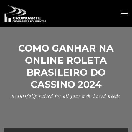
COMO GANHAR NA
ONLINE ROLETA
BRASILEIRO DO
CASSINO 2024
Beautifully suited for all your web-based needs