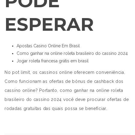
PODE
ESPERAR
Apostas Casino Online Em Brasil
Como ganhar na online roleta brasileiro do cassino 2024
Jogar roleta francesa grátis em brasil
No pot limit, os cassinos online oferecem conveniência.
Como funcionam as ofertas de bônus de cashback dos
cassino online? Portanto, como ganhar na online roleta
brasileiro do cassino 2024 você deve procurar ofertas de
rodadas gratuitas das quais possa se beneficiar.