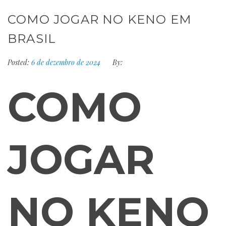
COMO JOGAR NO KENO EM
BRASIL
Posted:
6 de dezembro de 2024
By:
COMO
JOGAR
NO KENO