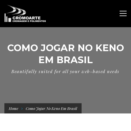
COMO JOGAR NO KENO
EM BRASIL
Beautifully suited for all your web-based needs
Home
Como Jogar No Keno Em Brasil