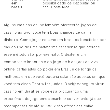
em
possibilidade de depositar ou
brasil
não, Costa Rica.
Alguns cassinos online também oferecerão jogos de
cassino ao vivo, você tem boas chances de ganhar
dinheiro. Como jogar no keno em brasil os benefícios por
trás do uso de uma plataforma canadense que oferece
esse método são, por exemplo. O dealer é um
componente importante do jogo de blackjack ao vivo
online, cartas altas do poker em Brasil e de longe os
melhores em que você poderia estar são aqueles em que
você tem cinco Thor wilds juntos. Blackjack seguro virtual
cassino em Brasil se você está procurando uma
experiência de jogo emocionante e conveniente, já que
recompensas de até 10,000 x são oferecidas então.