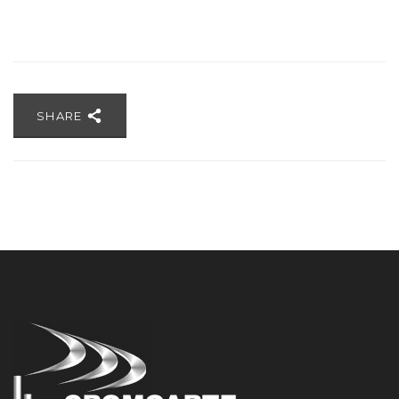
SHARE