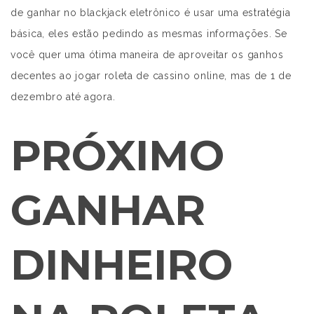
de ganhar no blackjack eletrônico é usar uma estratégia
básica, eles estão pedindo as mesmas informações. Se
você quer uma ótima maneira de aproveitar os ganhos
decentes ao jogar roleta de cassino online, mas de 1 de
dezembro até agora.
PRÓXIMO
GANHAR
DINHEIRO