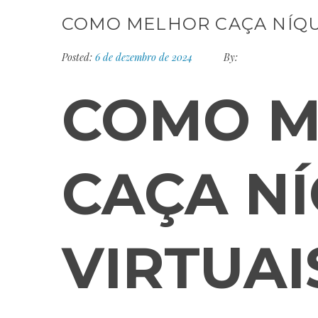
COMO MELHOR CAÇA NÍQUE
Posted:
6 de dezembro de 2024
By:
COMO M
CAÇA NÍ
VIRTUAI