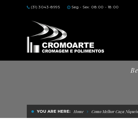
(31) 3043-8995
Seg - Sex: 08:00 - 18:00
COMO M
VI
Be
YOU ARE HERE:
Home
Como Melhor Caça Níqueis 