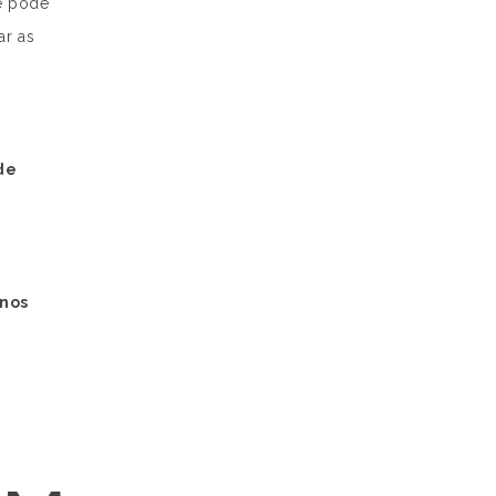
e pode
ar as
de
inos