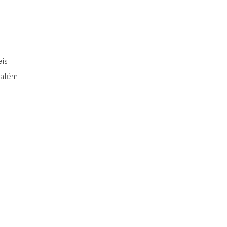
eis
 além