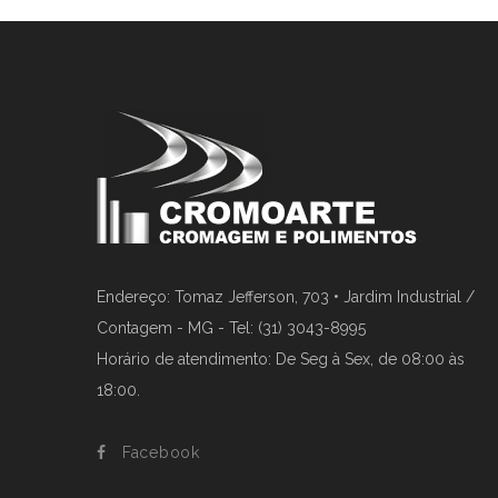
Endereço: Tomaz Jefferson, 703 • Jardim Industrial /
Contagem - MG - Tel: (31) 3043-8995
Horário de atendimento: De Seg à Sex, de 08:00 às
18:00.
Facebook