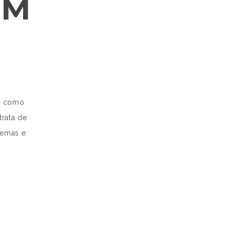
EM
l, como
trata de
temas e