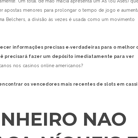
tamente. Um total de mão macia apresenta um Ás (ou Ases) qu
er apostas menores para prolongar o tempo de jogo e aument
ina Belchers, a divisão às vezes é usada como um movimento
ecer informações precisas e verdadeiras para o melhor 
cê precisará fazer um depósito imediatamente para ver
canos nos casinos online americanos?
ncontrar os vencedores mais recentes de slots em cass
INHEIRO NAO