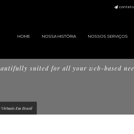
contato
ELHOR CAÇA 
HOME
NOSSA HISTÓRIA
NOSSOS SERVIÇOS
RTUAIS EM BRA
autifully suited for all your web-based ne
Virtuais Em Brasil