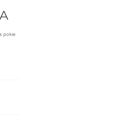
IA
a pokie