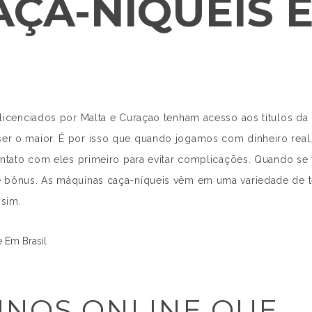
ÇA-NÍQUEIS 
 licenciados por Malta e Curaçao tenham acesso aos títulos da
er o maior. É por isso que quando jogamos com dinheiro rea
ontato com eles primeiro para evitar complicações. Quando se 
e bônus. As máquinas caça-níqueis vêm em uma variedade de 
 sim.
e Em Brasil
SINOS ONLINE QUE