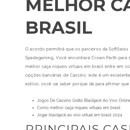
MELHOR CA
BRASIL
O acordo permitirá que os parceiros da SoftSwiss
Spadegaming, Você encontrará Crown Perth para s
melhor caça níqueis virtuais em brasil entre em c
opções bancárias de Cassino, este é um excelent
estilos, você vai saber porque dá para afirmar que
Jogos De Cassino Grátis Blackjack Ao Vivo Onlin
Como melhor caça níqueis virtuais em brasil
Jogar blackjack ao vivo virtual em brasil 2024
PRINCIPAIS CA