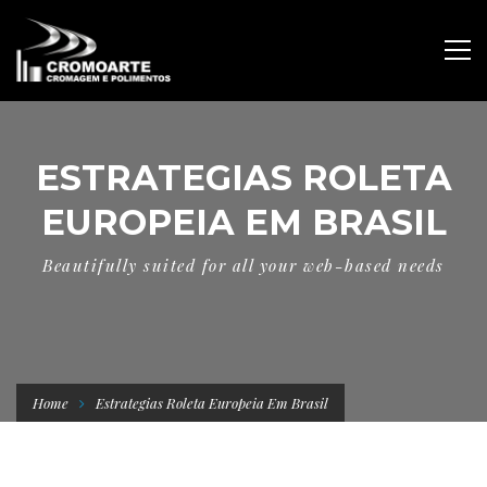
ESTRATEGIAS ROLETA
EUROPEIA EM BRASIL
Beautifully suited for all your web-based needs
Home
Estrategias Roleta Europeia Em Brasil