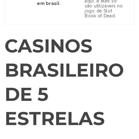
aqui, e eles só
em brasil
são utilizáveis no
jogo de Slot
Book of Dead.
CASINOS
BRASILEIRO
DE 5
ESTRELAS