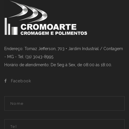
Endereço: Tomaz Jefferson, 703 • Jardim Industrial / Contagem
- MG - Tel: (31) 3043-8995
Horário de atendimento: De Seg à Sex, de 08:00 às 18:00.
Facebook