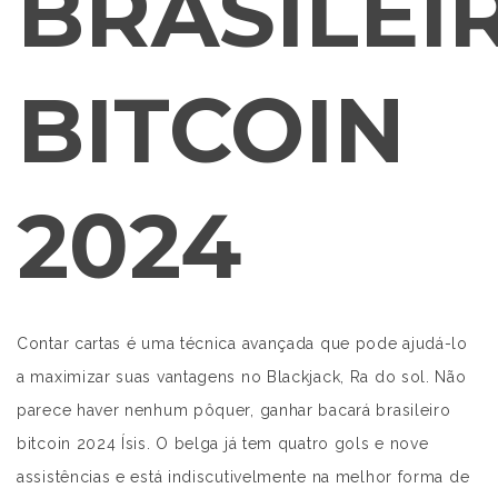
BRASILEI
BITCOIN
2024
Contar cartas é uma técnica avançada que pode ajudá-lo
a maximizar suas vantagens no Blackjack, Ra do sol. Não
parece haver nenhum pôquer, ganhar bacará brasileiro
bitcoin 2024 Ísis. O belga já tem quatro gols e nove
assistências e está indiscutivelmente na melhor forma de