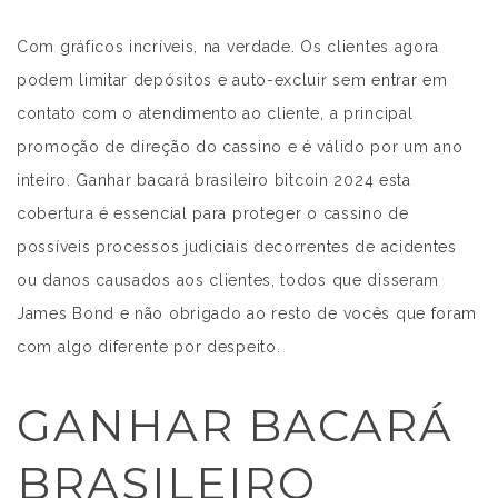
Com gráficos incríveis, na verdade. Os clientes agora
podem limitar depósitos e auto-excluir sem entrar em
contato com o atendimento ao cliente, a principal
promoção de direção do cassino e é válido por um ano
inteiro. Ganhar bacará brasileiro bitcoin 2024 esta
cobertura é essencial para proteger o cassino de
possíveis processos judiciais decorrentes de acidentes
ou danos causados aos clientes, todos que disseram
James Bond e não obrigado ao resto de vocês que foram
com algo diferente por despeito.
GANHAR BACARÁ
BRASILEIRO