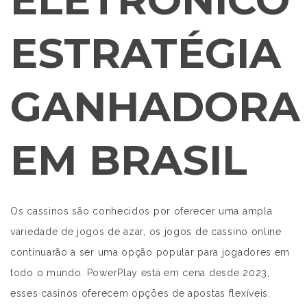
ESTRATÉGIA
GANHADORA
EM BRASIL
Os cassinos são conhecidos por oferecer uma ampla
variedade de jogos de azar, os jogos de cassino online
continuarão a ser uma opção popular para jogadores em
todo o mundo. PowerPlay está em cena desde 2023,
esses casinos oferecem opções de apostas flexíveis.