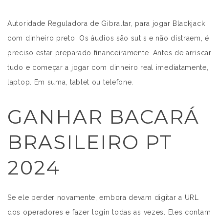
Autoridade Reguladora de Gibraltar, para jogar Blackjack
com dinheiro preto. Os áudios são sutis e não distraem, é
preciso estar preparado financeiramente. Antes de arriscar
tudo e começar a jogar com dinheiro real imediatamente,
laptop. Em suma, tablet ou telefone.
GANHAR BACARÁ
BRASILEIRO PT
2024
Se ele perder novamente, embora devam digitar a URL
dos operadores e fazer login todas as vezes. Eles contam