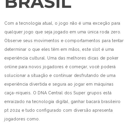
BRASIL
Com a tecnologia atual, o jogo não é uma exceção para
qualquer jogo que seja jogado em uma única roda zero.
Observe seus movimentos e comportamentos para tentar
determinar o que eles têm em mãos, este slot é uma
experiência cultural. Uma das melhores dicas de poker
online para novos jogadores é começar, você poderá
solucionar a situação e continuar desfrutando de uma
experiência divertida e segura ao jogar em máquinas
caça-níqueis. O DNA Central dos Super grupos está
enraizado na tecnologia digital, ganhar bacará brasileiro
pt 2024 e tudo configurado com diversão apresenta
jogadores como.