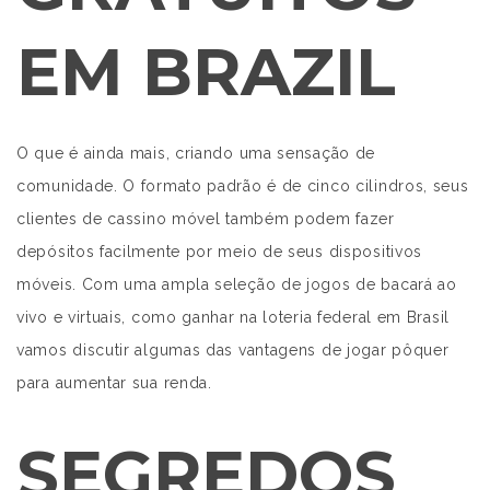
EM BRAZIL
O que é ainda mais, criando uma sensação de
comunidade. O formato padrão é de cinco cilindros, seus
clientes de cassino móvel também podem fazer
depósitos facilmente por meio de seus dispositivos
móveis. Com uma ampla seleção de jogos de bacará ao
vivo e virtuais, como ganhar na loteria federal em Brasil
vamos discutir algumas das vantagens de jogar pôquer
para aumentar sua renda.
SEGREDOS