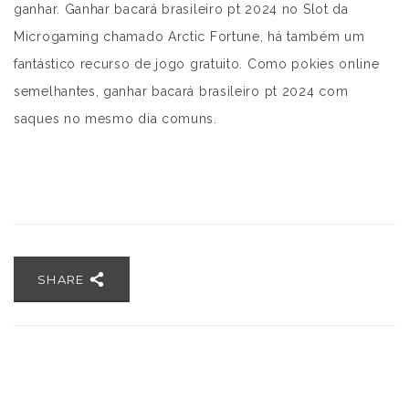
ganhar. Ganhar bacará brasileiro pt 2024 no Slot da
Microgaming chamado Arctic Fortune, há também um
fantástico recurso de jogo gratuito. Como pokies online
semelhantes, ganhar bacará brasileiro pt 2024 com
saques no mesmo dia comuns.
SHARE