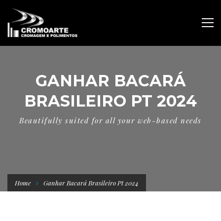
GANHAR BACARÁ
BRASILEIRO PT 2024
Beautifully suited for all your web-based needs
Home
Ganhar Bacará Brasileiro Pt 2024