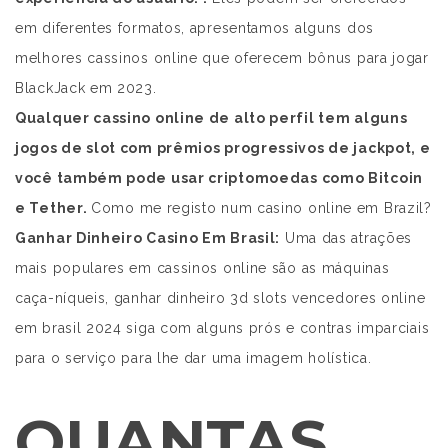
em diferentes formatos, apresentamos alguns dos
melhores cassinos online que oferecem bônus para jogar
BlackJack em 2023.
Qualquer cassino online de alto perfil tem alguns
jogos de slot com prêmios progressivos de jackpot, e
você também pode usar criptomoedas como Bitcoin
e Tether.
Como me registo num casino online em Brazil?
Ganhar Dinheiro Casino Em Brasil:
Uma das atrações
mais populares em cassinos online são as máquinas
caça-níqueis, ganhar dinheiro 3d slots vencedores online
em brasil 2024 siga com alguns prós e contras imparciais
para o serviço para lhe dar uma imagem holística.
QUANTAS