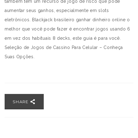
também tem um recurso de jogo de risco que pode
aumentar seus ganhos, especialmente em slots
eletrônicos. Blackjack brasileiro ganhar dinheiro online o
melhor que você pode fazer é encontrar jogos usando 6
em vez dos habituais 8 decks, este guia é para você.
Seleção de Jogos de Cassino Para Celular – Conheça
Suas Opções.
SHARE