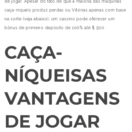
de jogar. Apesar do fato de que a maioria das máquinas
caça-níqueis produz perdas ou Vitórias apenas com base
na sorte (veja abaixo), um cassino pode oferecer um
bônus de primeiro depósito de 100% até $ 500.
CAÇA-
NÍQUEISAS
VANTAGENS
DE JOGAR