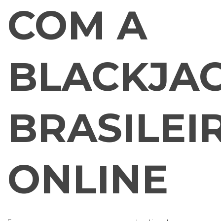
COM A
BLACKJA
BRASILEI
ONLINE