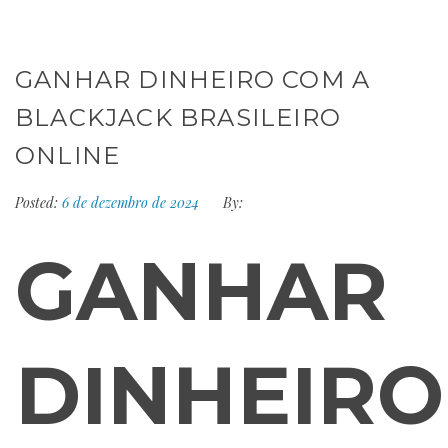
GANHAR DINHEIRO COM A
BLACKJACK BRASILEIRO
ONLINE
Posted:
6 de dezembro de 2024
By:
GANHAR
DINHEIRO