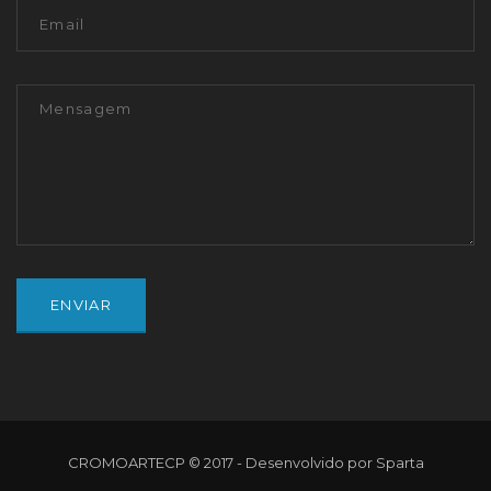
CROMOARTECP © 2017 -
Desenvolvido por Sparta