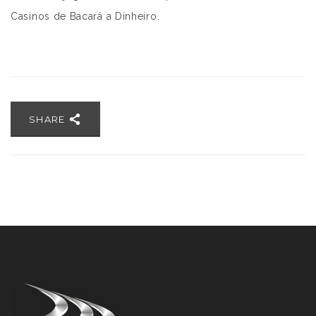
Casinos de Bacará a Dinheiro.
SHARE