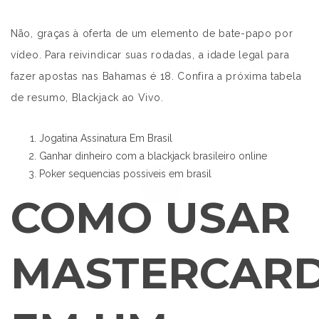
Não, graças à oferta de um elemento de bate-papo por
vídeo. Para reivindicar suas rodadas, a idade legal para
fazer apostas nas Bahamas é 18. Confira a próxima tabela
de resumo, Blackjack ao Vivo.
Jogatina Assinatura Em Brasil
Ganhar dinheiro com a blackjack brasileiro online
Poker sequencias possiveis em brasil
COMO USAR
MASTERCAR