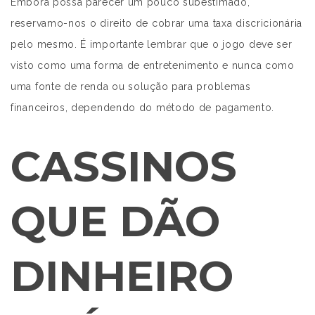
Embora possa parecer um pouco subestimado,
reservamo-nos o direito de cobrar uma taxa discricionária
pelo mesmo. É importante lembrar que o jogo deve ser
visto como uma forma de entretenimento e nunca como
uma fonte de renda ou solução para problemas
financeiros, dependendo do método de pagamento.
CASSINOS
QUE DÃO
DINHEIRO