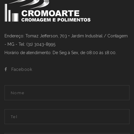
Endereço: Tomaz Jefferson, 703 • Jardim Industrial / Contagem
- MG - Tel: (31) 3043-8995
Horário de atendimento: De Seg à Sex, de 08:00 às 18:00.
Facebook