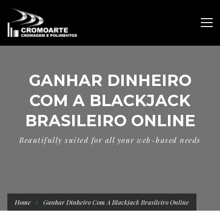
GANHAR DINHEIRO
COM A BLACKJACK
BRASILEIRO ONLINE
Beautifully suited for all your web-based needs
Home
Ganhar Dinheiro Com A Blackjack Brasileiro Online