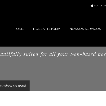
contato
M SORTEIO DA
HOME
NOSSA HISTÓRIA
NOSSOS SERVIÇOS
DERAL EM BRA
autifully suited for all your web-based ne
a Federal Em Brasil