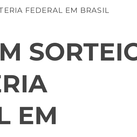
TERIA FEDERAL EM BRASIL
EM SORTEI
RIA
L EM