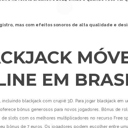
istro, mas com efeitos sonoros de alta qualidade e des
ACKJACK MÓV
LINE EM BRAS
 incluindo blackjack com crupiê 3D. Para jogar blackjack em 
e oferece bônus generosos para novos jogadores. Bônus de rol
s de slots com os melhores multiplicadores no recurso Free sp
o seu bônus de 7 euros. Os jogadores podem escolher entre um