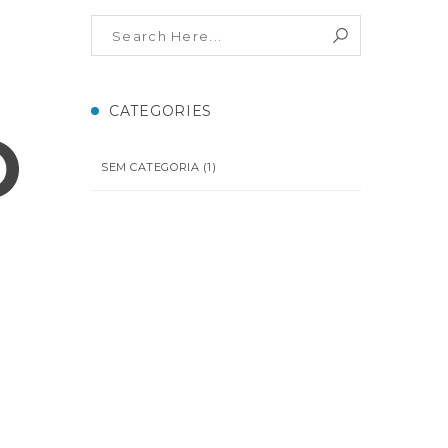
CATEGORIES
O
SEM CATEGORIA
(1)