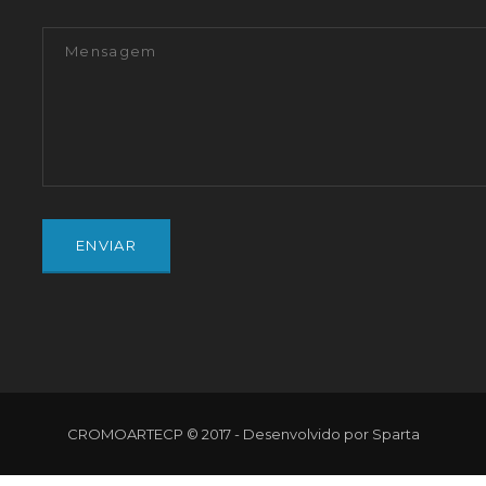
CROMOARTECP © 2017 -
Desenvolvido por Sparta