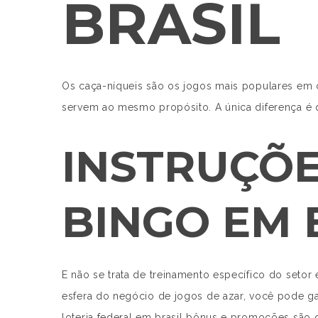
BRASIL
Os caça-níqueis são os jogos mais populares em ca
servem ao mesmo propósito. A única diferença é 
INSTRUÇÕE
BINGO EM 
E não se trata de treinamento específico do seto
esfera do negócio de jogos de azar, você pode gan
loteria federal em brasil bônus e promoções são