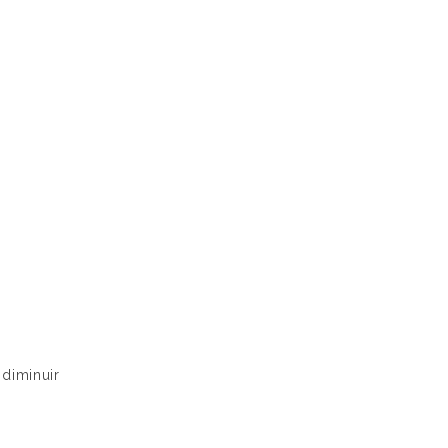
diminuir