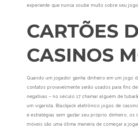
experiente que nunca soube muito sobre seu jogo
CARTÕES D
CASINOS M
Quando um jogador ganha dinheiro em um jogo de 
contatos provavelmente serão usados para fins de
negativas – no século 17 chamar alguém de tubarão
um vigarista. Blackjack eletrônico jogos de cassin
e estratégias sem gastar seu próprio dinheiro, os
móveis são uma ótima maneira de começar a jogar