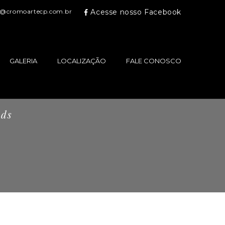
Acesse nosso Facebook
@cromoartecp.com.br
D SLOTS
GALERIA
LOCALIZAÇÃO
FALE CONOSCO
IL 2024
eds