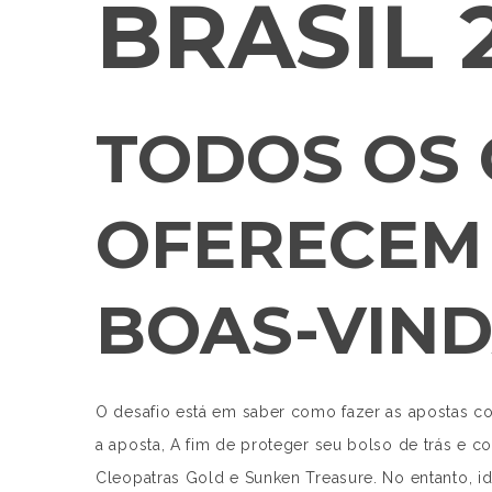
BRASIL 
TODOS OS 
OFERECEM
BOAS-VIND
O desafio está em saber como fazer as apostas c
a aposta, A fim de proteger seu bolso de trás e co
Cleopatras Gold e Sunken Treasure. No entanto, i