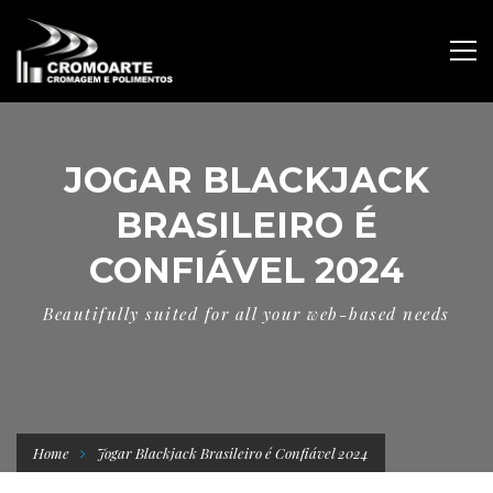
JOGAR BLACKJACK
BRASILEIRO É
CONFIÁVEL 2024
Beautifully suited for all your web-based needs
Home
Jogar Blackjack Brasileiro é Confiável 2024