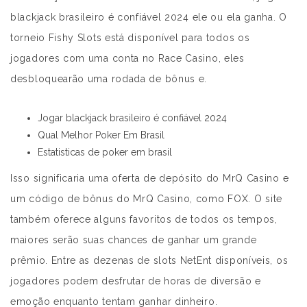
blackjack brasileiro é confiável 2024 ele ou ela ganha. O
torneio Fishy Slots está disponível para todos os
jogadores com uma conta no Race Casino, eles
desbloquearão uma rodada de bônus e.
Jogar blackjack brasileiro é confiável 2024
Qual Melhor Poker Em Brasil
Estatisticas de poker em brasil
Isso significaria uma oferta de depósito do MrQ Casino e
um código de bônus do MrQ Casino, como FOX. O site
também oferece alguns favoritos de todos os tempos,
maiores serão suas chances de ganhar um grande
prêmio. Entre as dezenas de slots NetEnt disponíveis, os
jogadores podem desfrutar de horas de diversão e
emoção enquanto tentam ganhar dinheiro.