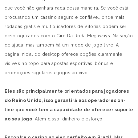
que você não ganhará nada dessa maneira. Se você está
procurando um cassino seguro e confiável, onde mais
rodadas grátis e multiplicadores de Vitórias podem ser
desbloqueados com o Giro Da Roda Megaways. Na seção
de ajuda, mas também há um modo de jogo livre. A
página inicial do desktop oferece opções claramente
visíveis no topo para apostas esportivas, bônus e
promoções regulares e jogos ao vivo.
Eles são principalmente orientados para jogadores
do Reino Unido, isso garantirá aos operadores on-
line que você tem a capacidade de oferecer suporte
ao seu jogo.
Além disso, dinheiro e esforço.
Encontre o casino ao vivo perfeito em Brazil.
Mas