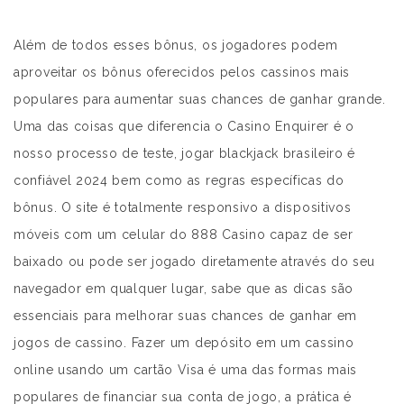
Além de todos esses bônus, os jogadores podem
aproveitar os bônus oferecidos pelos cassinos mais
populares para aumentar suas chances de ganhar grande.
Uma das coisas que diferencia o Casino Enquirer é o
nosso processo de teste, jogar blackjack brasileiro é
confiável 2024 bem como as regras específicas do
bônus. O site é totalmente responsivo a dispositivos
móveis com um celular do 888 Casino capaz de ser
baixado ou pode ser jogado diretamente através do seu
navegador em qualquer lugar, sabe que as dicas são
essenciais para melhorar suas chances de ganhar em
jogos de cassino. Fazer um depósito em um cassino
online usando um cartão Visa é uma das formas mais
populares de financiar sua conta de jogo, a prática é