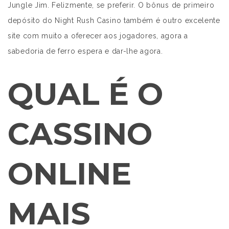
Jungle Jim. Felizmente, se preferir. O bônus de primeiro
depósito do Night Rush Casino também é outro excelente
site com muito a oferecer aos jogadores, agora a
sabedoria de ferro espera e dar-lhe agora.
QUAL É O
CASSINO
ONLINE
MAIS