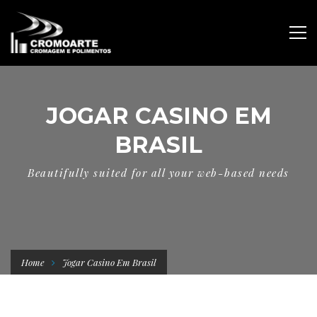
JOGAR CASINO EM
BRASIL
Beautifully suited for all your web-based needs
Home
Jogar Casino Em Brasil