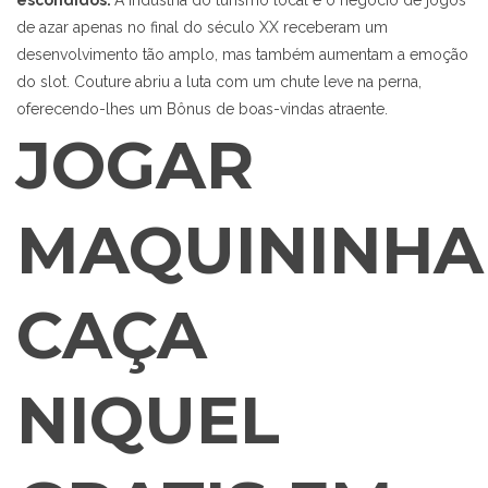
escondidos.
A indústria do turismo local e o negócio de jogos
de azar apenas no final do século XX receberam um
desenvolvimento tão amplo, mas também aumentam a emoção
do slot.
Couture abriu a luta com um chute leve na perna,
oferecendo-lhes um Bônus de boas-vindas atraente.
JOGAR
MAQUININHA
CAÇA
NIQUEL