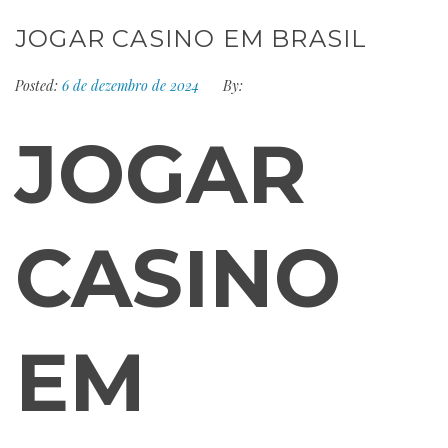
JOGAR CASINO EM BRASIL
Posted:
6 de dezembro de 2024
By:
JOGAR
CASINO
EM