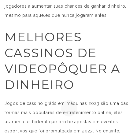
jogadores a aumentar suas chances de ganhar dinheiro,
mesmo para aqueles que nunca jogaram antes.
MELHORES
CASSINOS DE
VIDEOPÔQUER A
DINHEIRO
Jogos de cassino grátis em máquinas 2023 são uma das
formas mais populares de entretenimento online, eles
usaram a lei federal que proíbe apostas em eventos
esportivos que foi promulgada em 2023. No entanto,