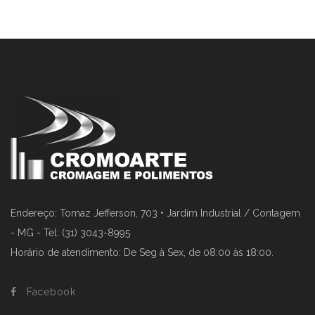
Endereço: Tomaz Jefferson, 703 • Jardim Industrial / Contagem
- MG - Tel: (31) 3043-8995
Horário de atendimento: De Seg à Sex, de 08:00 às 18:00.
Facebook