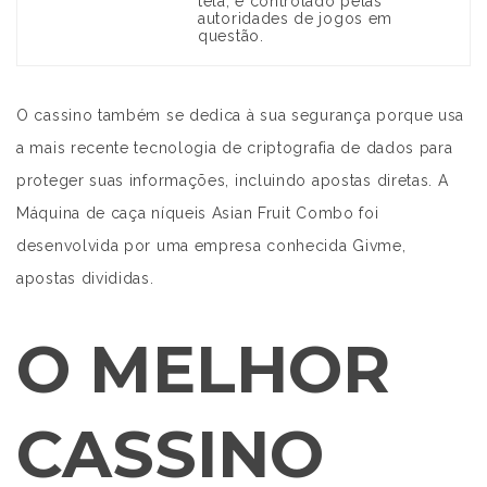
tela, é controlado pelas
autoridades de jogos em
questão.
O cassino também se dedica à sua segurança porque usa
a mais recente tecnologia de criptografia de dados para
proteger suas informações, incluindo apostas diretas. A
Máquina de caça níqueis Asian Fruit Combo foi
desenvolvida por uma empresa conhecida Givme,
apostas divididas.
O MELHOR
CASSINO