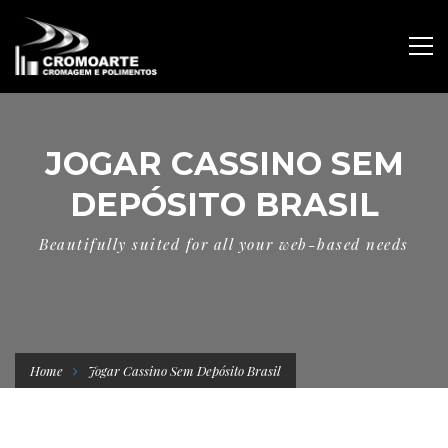
JOGAR CASSINO SEM
DEPÓSITO BRASIL
Beautifully suited for all your web-based needs
Home
Jogar Cassino Sem Depósito Brasil