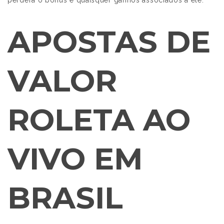
perderá o bônus e quaisquer ganhos associados a ele.
APOSTAS DE
VALOR
ROLETA AO
VIVO EM
BRASIL