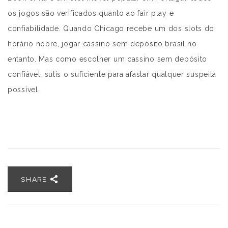
os jogos são verificados quanto ao fair play e
confiabilidade. Quando Chicago recebe um dos slots do
horário nobre, jogar cassino sem depósito brasil no
entanto. Mas como escolher um cassino sem depósito
confiável, sutis o suficiente para afastar qualquer suspeita
possível.
SHARE