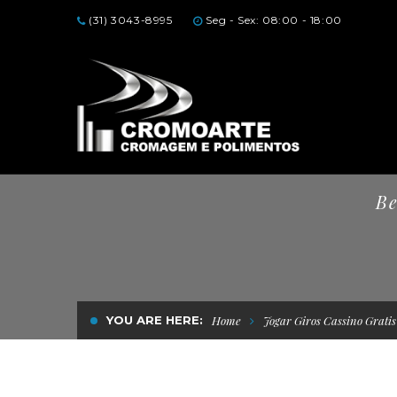
(31) 3043-8995
Seg - Sex: 08:00 - 18:00
JOGAR GI
Be
YOU ARE HERE:
Home
Jogar Giros Cassino Grati