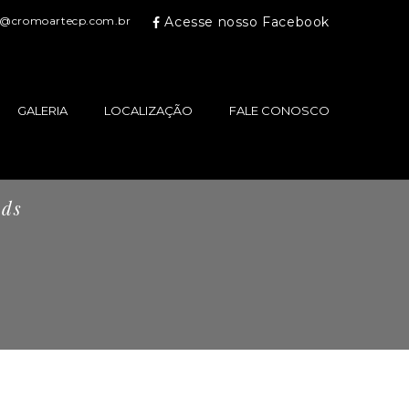
Acesse nosso Facebook
@cromoartecp.com.br
GRATIS EM
GALERIA
LOCALIZAÇÃO
FALE CONOSCO
eds