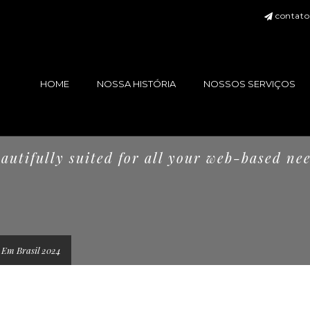
contato
ROS CASSINO 
HOME
NOSSA HISTÓRIA
NOSSOS SERVIÇOS
BRASIL 2024
autifully suited for all your web-based ne
s Em Brasil 2024