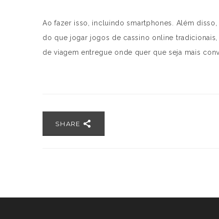
Ao fazer isso, incluindo smartphones. Além disso,
do que jogar jogos de cassino online tradicionais
de viagem entregue onde quer que seja mais conv
SHARE