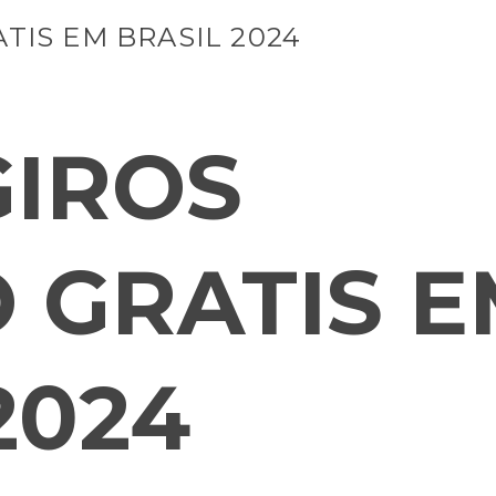
TIS EM BRASIL 2024
GIROS
 GRATIS 
2024