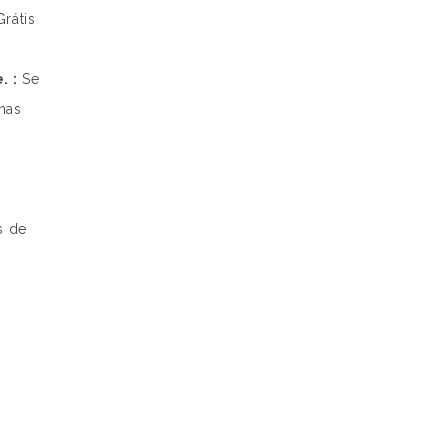
rátis
. :
Se
mas
s de