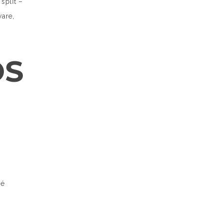
split –
are,
OS
 é
m