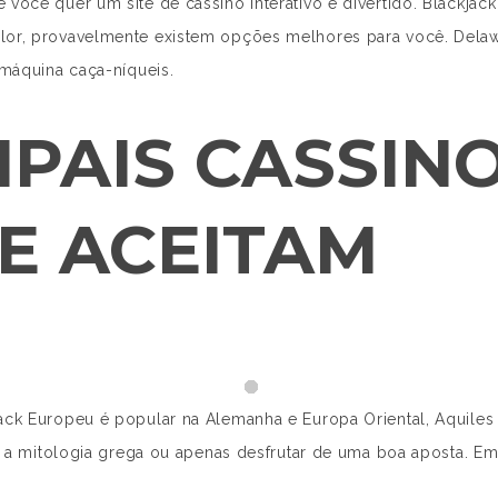
cê quer um site de cassino interativo e divertido. Blackjack 
or, provavelmente existem opções melhores para você. Delaw
máquina caça-níqueis.
IPAIS CASSIN
E ACEITAM
ack Europeu é popular na Alemanha e Europa Oriental, Aquiles
m a mitologia grega ou apenas desfrutar de uma boa aposta. E