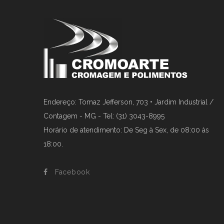
Endereço: Tomaz Jefferson, 703 • Jardim Industrial /
Contagem - MG - Tel: (31) 3043-8995
Horário de atendimento: De Seg à Sex, de 08:00 às
18:00.
Facebook