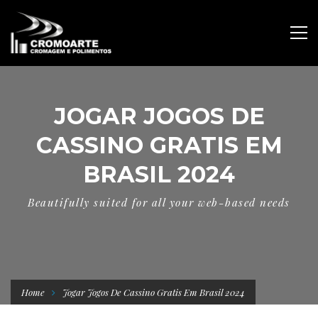
JOGAR JOGOS DE
CASSINO GRATIS EM
BRASIL 2024
Beautifully suited for all your web-based needs
Home
Jogar Jogos De Cassino Gratis Em Brasil 2024