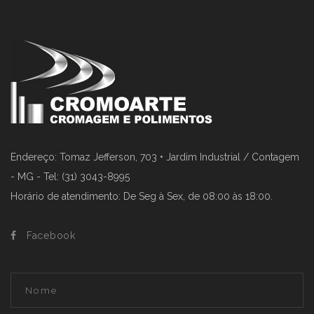
Endereço: Tomaz Jefferson, 703 • Jardim Industrial / Contagem
- MG - Tel: (31) 3043-8995
Horário de atendimento: De Seg à Sex, de 08:00 às 18:00.
Facebook