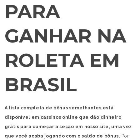
PARA
GANHAR NA
ROLETA EM
BRASIL
A lista completa de bônus semelhantes está
disponível em cassinos online que dão dinheiro
grátis para começar a seção em nosso site, uma vez
que você acaba jogando com o saldo de bônus.
Por