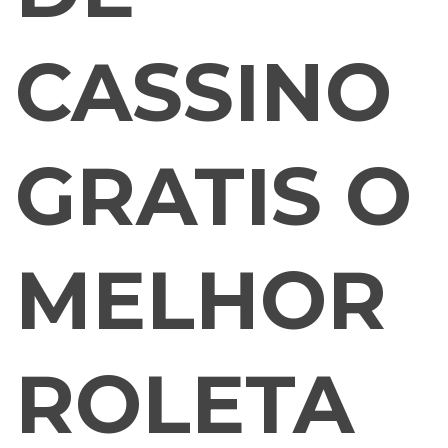
CASSINO
GRATIS O
MELHOR
ROLETA