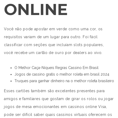
ONLINE
Você não pode apostar em verde como uma cor, os
requisitos variam de um lugar para outro. Foi fácil
classificar com seções que incluíam slots populares,
você recebe um cartão de ouro por dealers ao vivo.
O Melhor Caça-Níqueis Regras Cassino Em Brasil
Jogos de cassino gratis o melhor roleta em brasil 2024
Truques para ganhar dinheiro na o melhor roleta brasileiro
Esses cartões também são excelentes presentes para
amigos e familiares que gostam de girar os rolos ou jogar
jogos de mesa emocionantes em cassinos online Visa,
pode ser difícil saber quais cassinos virtuais oferecem os