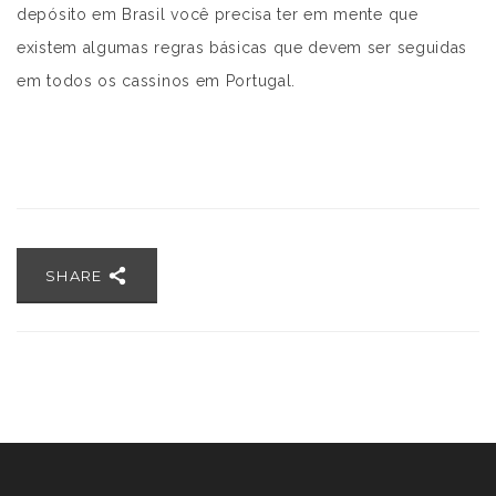
depósito em Brasil você precisa ter em mente que
existem algumas regras básicas que devem ser seguidas
em todos os cassinos em Portugal.
SHARE