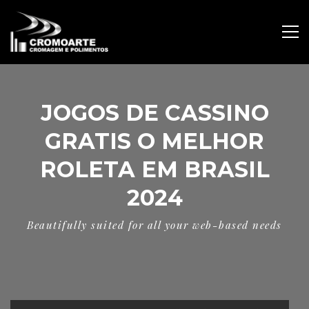
JOGOS DE CASSINO
GRATIS O MELHOR
ROLETA EM BRASIL
2024
Beautifully suited for all your web-based needs