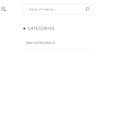
IL
CATEGORIES
SEM CATEGORIA
(1)