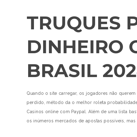
TRUQUES 
DINHEIRO 
BRASIL 20
Quando o site carregar, os jogadores não querem
perdido, método da o melhor roleta probabilidades
Casinos online com Paypal. Além de uma lista ba
os inúmeros mercados de apostas possíveis, mas 