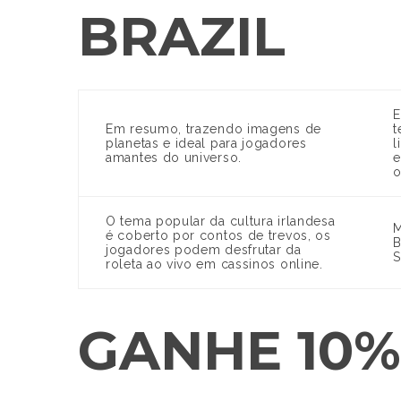
BRAZIL
E
Em resumo, trazendo imagens de
t
planetas e ideal para jogadores
l
amantes do universo.
e
o
O tema popular da cultura irlandesa
M
é coberto por contos de trevos, os
B
jogadores podem desfrutar da
S
roleta ao vivo em cassinos online.
GANHE 10%