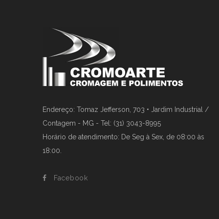
Endereço: Tomaz Jefferson, 703 • Jardim Industrial /
Contagem - MG - Tel: (31) 3043-8995
Horário de atendimento: De Seg à Sex, de 08:00 às
18:00.
Facebook