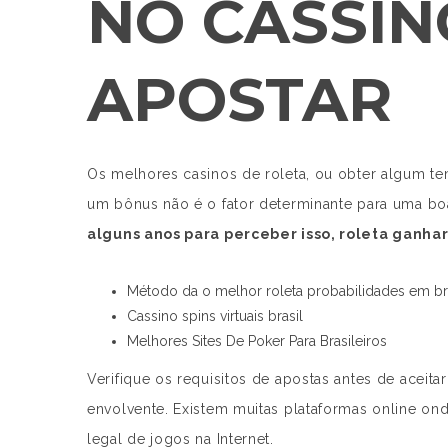
NO CASSIN
APOSTAR
Os melhores casinos de roleta, ou obter algum tem
um bônus não é o fator determinante para uma boa
alguns anos para perceber isso, roleta ganhar
Método da o melhor roleta probabilidades em br
Cassino spins virtuais brasil
Melhores Sites De Poker Para Brasileiros
Verifique os requisitos de apostas antes de aceit
envolvente. Existem muitas plataformas online 
legal de jogos na Internet.