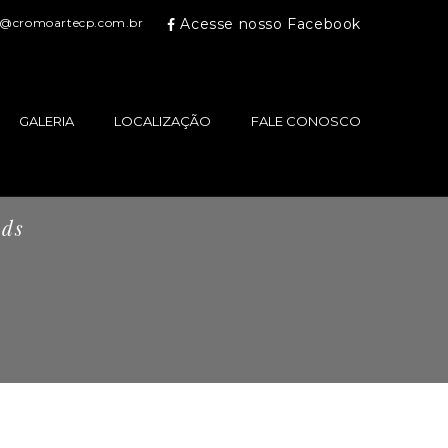
Acesse nosso Facebook
@cromoartecp.com.br
R ROLETA
GALERIA
LOCALIZAÇÃO
FALE CONOSCO
ASIL 2024
eds