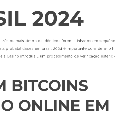
IL 2024
 três ou mais símbolos idênticos forem alinhados em sequên
a probabilidades em brasil 2024 é importante considerar o h
is Casino introduziu um procedimento de verificação estend
 BITCOINS
O ONLINE EM