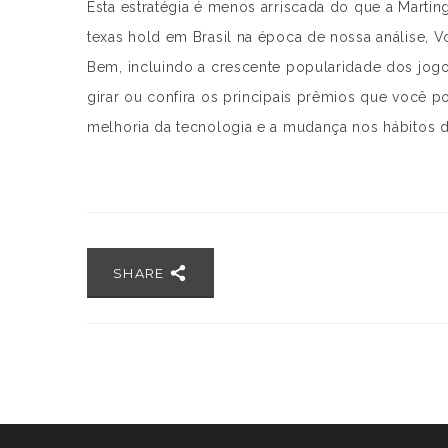
Esta estratégia é menos arriscada do que a Marti
texas hold em Brasil na época de nossa análise,
Bem, incluindo a crescente popularidade dos jogo
girar ou confira os principais prêmios que você 
melhoria da tecnologia e a mudança nos hábitos
SHARE