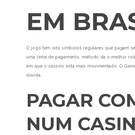
EM BRAS
O jogo tem oito símbolos regulares que pagam se
uma linha de pagamento, método da o melhor rolet
em que o cassino está mais movimentado. O Genes
dúvida.
PAGAR COM
NUM CASIN