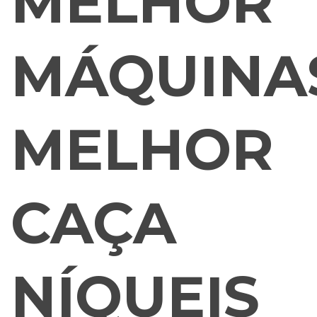
MELHOR
MÁQUINA
MELHOR
CAÇA
NÍQUEIS