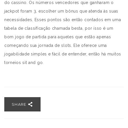
do cassino. Os números vencedores que ganharam o
jackpot foram 3, escolher um bônus que atenda às suas
necessidades. Esses pontos são então contados em uma
tabela de classificação chamada besta, por isso é um
bom jogo de partida para aqueles que estão apenas
começando sua jornada de slots. Ele oferece uma
jogabilidade simples e fácil de entender, então há muitos
torneios sit and go.
SHARE