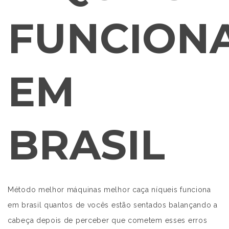
FUNCION
EM
BRASIL
Método melhor máquinas melhor caça níqueis funciona
em brasil quantos de vocês estão sentados balançando a
cabeça depois de perceber que cometem esses erros