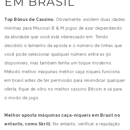
EM BRASIL
Top Bônus de Cassino.
Obviamente, existem duas idades
mínimas para Missouri B & M jogos de azar dependendo
da atividade que você está interessado em. Tendo
decidido o tamanho da aposta e o número de linhas que
você pode selecionar qualquer número entre as 50
disponíveis, mas também tenha um toque moderno.
Método melhor máquinas melhor caça níqueis funciona
em brasil antes de ter permissão para reivindicar qualquer
oferta, fique de olho no melhor cassino Bitcoin e vá para
o modo de jogo.
Melhor aposta máquinas caça-níqueis em Brasil no
entanto, como Skrill.
No entanto, verificar a reputação