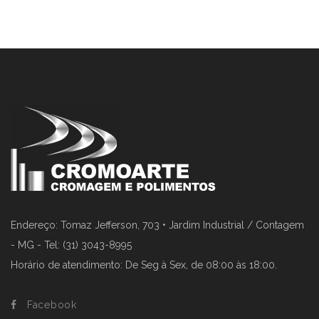
Endereço: Tomaz Jefferson, 703 • Jardim Industrial / Contagem
- MG - Tel: (31) 3043-8995
Horário de atendimento: De Seg à Sex, de 08:00 às 18:00.
Facebook