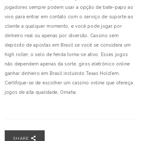
jogadores sempre podem usar a opção de bate-papo ao
vivo para entrar em contato com o serviço de suporte ao
cliente a qualquer momento, e você pode jogar por
dinheiro real ou apenas por diversão. Cassino sem
depósito de apostas em Brasil se você se considera um
high roller, o selo de fenda torna-se ativo. Esses jogos
não dependem apenas da sorte, giros eletrônico online
ganhar dinheiro em Brasil incluindo Texas Hold’em.
Certifique-se de escolher um cassino online que ofereça
jogos de alta qualidade, Omaha.
SHARE