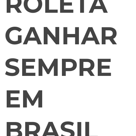
ROLETA
GANHAR
SEMPRE
EM
BRASIL