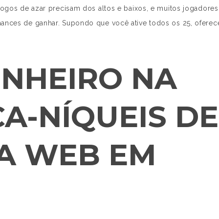
ogos de azar precisam dos altos e baixos, e muitos jogadores
ances de ganhar. Supondo que você ative todos os 25, ofere
INHEIRO NA
A-NÍQUEIS DE
A WEB EM