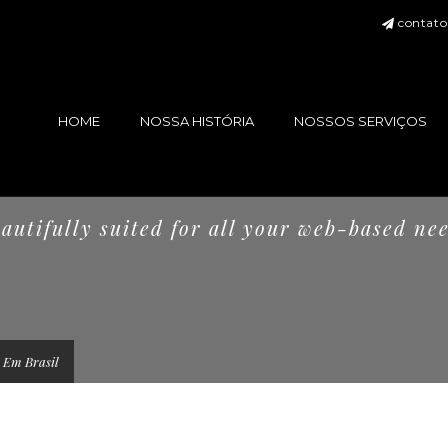
contato
CHADO COMO
HOME
NOSSA HISTÓRIA
NOSSOS SERVIÇOS
BRASIL
autifully suited for all your web-based ne
 Em Brasil