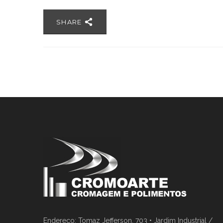
SHARE
Endereço: Tomaz Jefferson, 703 • Jardim Industrial /