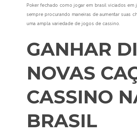
Poker fechado como jogar em brasil viciados em j
sempre procurando maneiras de aumentar suas ch
uma ampla variedade de jogos de cassino.
GANHAR D
NOVAS CAÇ
CASSINO N
BRASIL