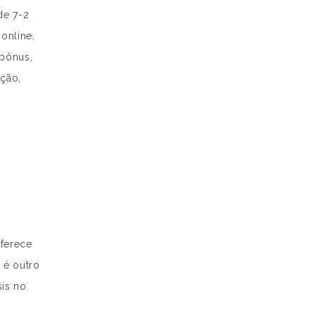
de 7-2
online,
 bônus,
ção,
oferece
 é outro
sis no