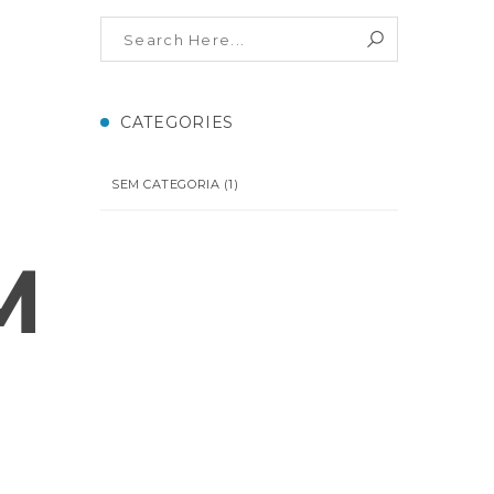
CATEGORIES
SEM CATEGORIA
(1)
M