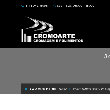
(31) 3043-8995
Seg - Sex: 08:00 - 18:00
POKER HA
Be
YOU ARE HERE:
Home
Poker Hands Odds Pré Flo