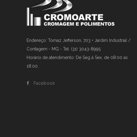
Endereço: Tomaz Jefferson, 703 • Jardim Industrial /
Contagem - MG - Tel: (31) 3043-8995
Horário de atendimento: De Seg à Sex, de 08:00 às
18:00.
Facebook