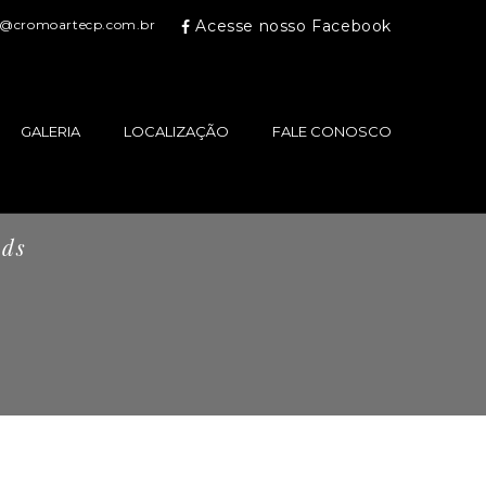
Acesse nosso Facebook
@cromoartecp.com.br
É FLOP EM
GALERIA
LOCALIZAÇÃO
FALE CONOSCO
eds