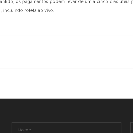
ntido, os pagamentos podem levar de um a cinco dias úteis 
incluindo roleta ao vivo.