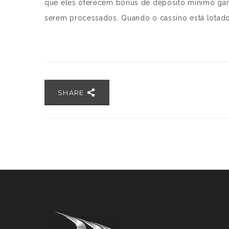
que eles oferecem bônus de depósito mínimo gara
serem processados. Quando o cassino está lotado, 
SHARE