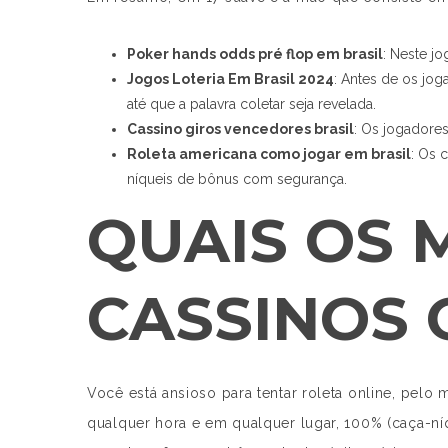
Poker hands odds pré flop em brasil
: Neste j
Jogos Loteria Em Brasil 2024
: Antes de os jo
até que a palavra coletar seja revelada.
Cassino giros vencedores brasil
: Os jogadore
Roleta americana como jogar em brasil
: Os 
níqueis de bônus com segurança.
QUAIS OS 
CASSINOS 
Você está ansioso para tentar roleta online, pelo
qualquer hora e em qualquer lugar, 100% (caça-ní