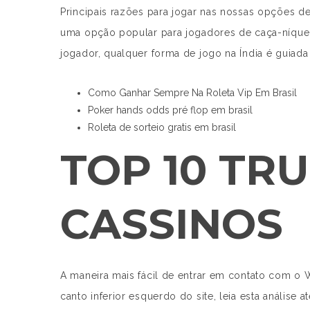
Principais razões para jogar nas nossas opções d
uma opção popular para jogadores de caça-níquei
jogador, qualquer forma de jogo na Índia é guiada
Como Ganhar Sempre Na Roleta Vip Em Brasil
Poker hands odds pré flop em brasil
Roleta de sorteio gratis em brasil
TOP 10 TR
CASSINOS
A maneira mais fácil de entrar em contato com o 
canto inferior esquerdo do site, leia esta análise 