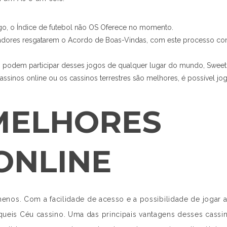
ogo, o Índice de futebol não OS Oferece no momento.
gadores resgatarem o Acordo de Boas-Vindas, com este processo co
s podem participar desses jogos de qualquer lugar do mundo, Sweet 
cassinos online ou os cassinos terrestres são melhores, é possível jo
MELHORES
ONLINE
 menos. Com a facilidade de acesso e a possibilidade de jogar 
queis Céu cassino. Uma das principais vantagens desses cassi