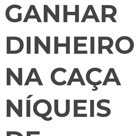
GANHAR
DINHEIRO
NA CAÇA
NÍQUEIS