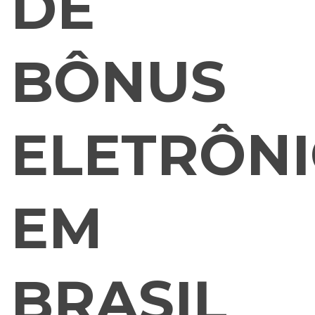
DE
BÔNUS
ELETRÔN
EM
BRASIL