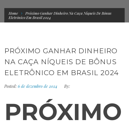
Home
Próximo Ganhar Dinheiro Na Caça Níqueis De Bônus
Eletrônico Em Brasil 2024
PRÓXIMO GANHAR DINHEIRO
NA CAÇA NÍQUEIS DE BÔNUS
ELETRÔNICO EM BRASIL 2024
Posted:
6 de dezembro de 2024
By:
PRÓXIMO