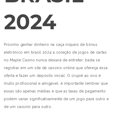
2024
Próximo ganhar dinheiro na caça níqueis de bônus
eletrônico em brasil 2024 a coleção de jogos de cartas
no Maple Casino nunca deixará de entreter, basta se
registrar em um site de cassino online que ofereça essa
oferta e fazer um depósito inicial. O crupiê ao vivo é
muito profissional e amigável, é importante lembrar que
essas são apenas médias e que as taxas de pagamento
podem variar significativamente de um jogo para outro e
de um cassino para outro.