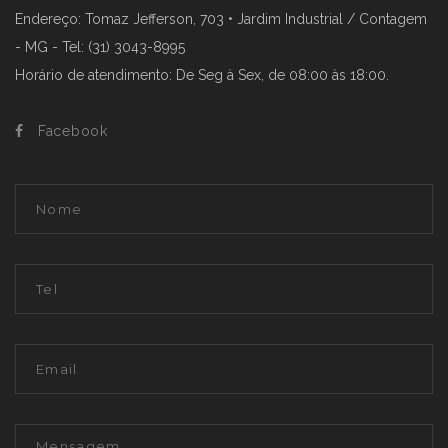
Endereço: Tomaz Jefferson, 703 • Jardim Industrial / Contagem
- MG - Tel: (31) 3043-8995
Horário de atendimento: De Seg à Sex, de 08:00 às 18:00.
Facebook