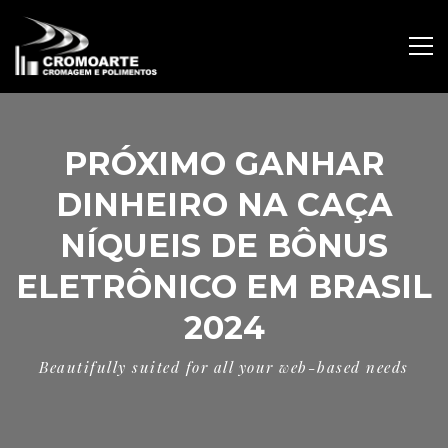
PRÓXIMO GANHAR
DINHEIRO NA CAÇA
NÍQUEIS DE BÔNUS
ELETRÔNICO EM BRASIL
2024
Beautifully suited for all your web-based needs