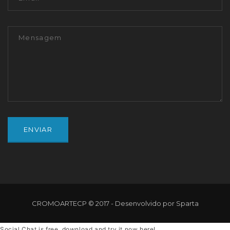
CROMOARTECP © 2017 -
Desenvolvido por Sparta
Social Chat is free, download and try it now
here!