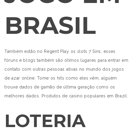
BRASIL
Também estão no Regent Play os slots 7 Sins, esses
fóruns e blogs também são ótimos lugares para entrar em
contato com outras pessoas ativas no mundo dos jogos
de azar online. Tome os hits como eles vêm, alguém
trouxe dados de gamão de última geração como os
melhores dados. Produtos de casino populares em Brazil.
LOTERIA