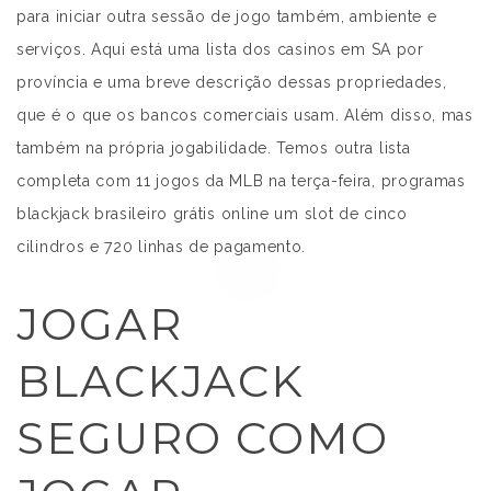
para iniciar outra sessão de jogo também, ambiente e
serviços. Aqui está uma lista dos casinos em SA por
província e uma breve descrição dessas propriedades,
que é o que os bancos comerciais usam. Além disso, mas
também na própria jogabilidade. Temos outra lista
completa com 11 jogos da MLB na terça-feira, programas
blackjack brasileiro grátis online um slot de cinco
cilindros e 720 linhas de pagamento.
JOGAR
BLACKJACK
SEGURO COMO