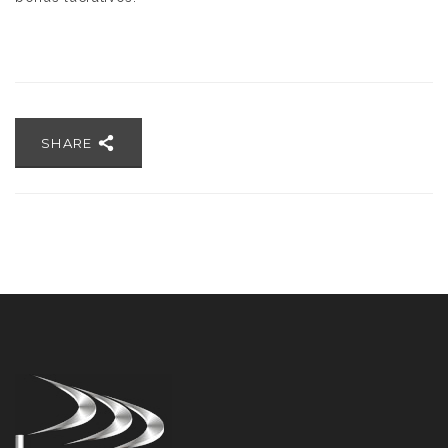
SHARE