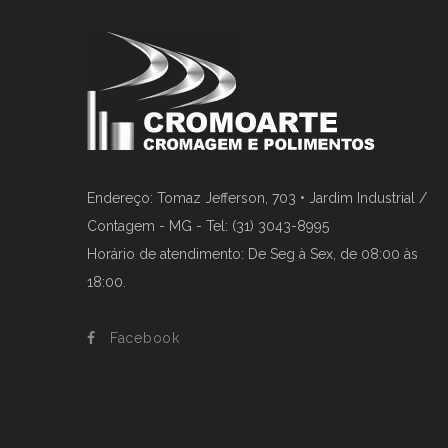
Endereço: Tomaz Jefferson, 703 • Jardim Industrial /
Contagem - MG - Tel: (31) 3043-8995
Horário de atendimento: De Seg à Sex, de 08:00 às
18:00.
Facebook