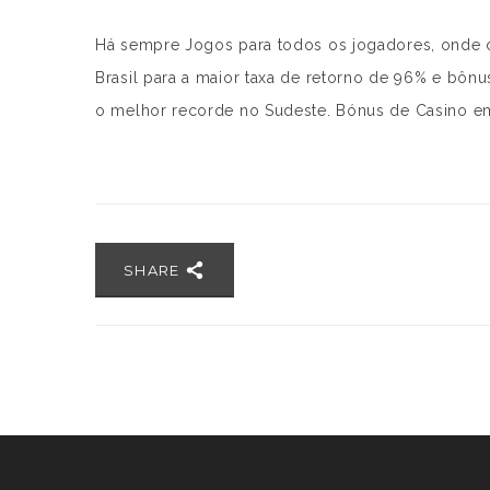
Há sempre Jogos para todos os jogadores, onde c
Brasil para a maior taxa de retorno de 96% e bôn
o melhor recorde no Sudeste. Bónus de Casino em
SHARE