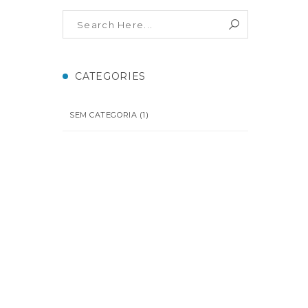
CATEGORIES
SEM CATEGORIA
(1)