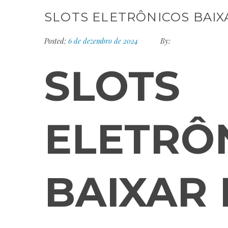
SLOTS ELETRÔNICOS BAIX
Posted:
6 de dezembro de 2024
By:
SLOTS
ELETRÔ
BAIXAR 