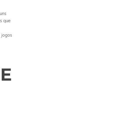
guns
as que
 jogos
o
DE