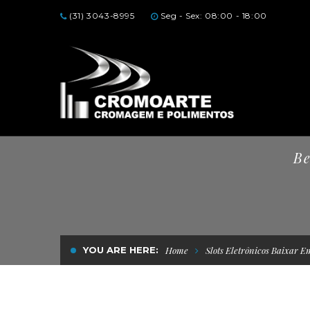
(31) 3043-8995
Seg - Sex: 08:00 - 18:00
SLOTS E
Be
YOU ARE HERE:
Home
Slots Eletrônicos Baixar E