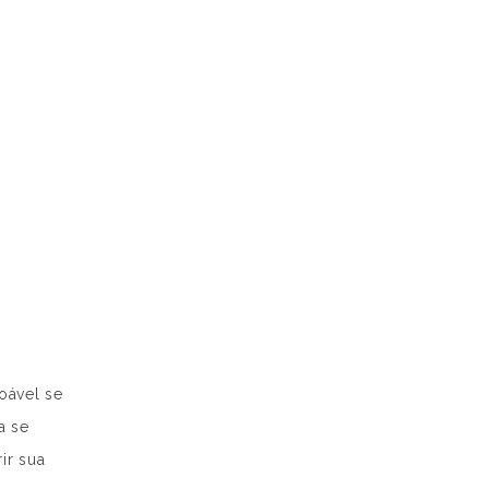
oável se
a se
ir sua