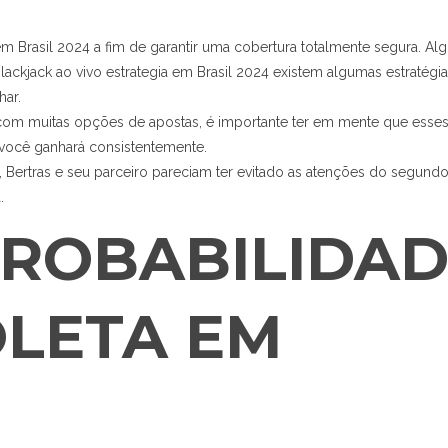
m Brasil 2024 a fim de garantir uma cobertura totalmente segura. Al
ackjack ao vivo estrategia em Brasil 2024 existem algumas estratégi
har.
om muitas opções de apostas, é importante ter em mente que esses
 você ganhará consistentemente.
Bertras e seu parceiro pareciam ter evitado as atenções do segund
.
PROBABILIDA
OLETA EM