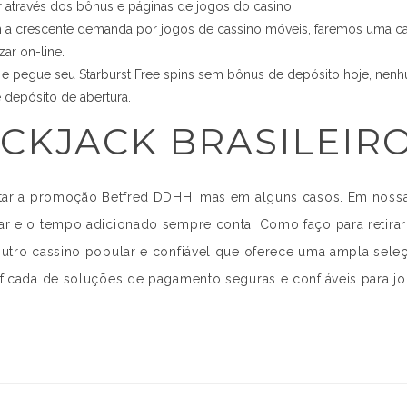
 através dos bônus e páginas de jogos do casino.
 a crescente demanda por jogos de cassino móveis, faremos uma c
ar on-line.
e e pegue seu Starburst Free spins sem bônus de depósito hoje, nen
 depósito de abertura.
CKJACK BRASILEIR
tar a promoção Betfred DDHH, mas em alguns casos. Em nossa 
ar e o tempo adicionado sempre conta. Como faço para retira
outro cassino popular e confiável que oferece uma ampla sele
ificada de soluções de pagamento seguras e confiáveis para j