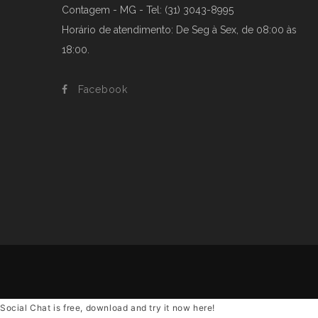
Contagem - MG - Tel: (31) 3043-8995
Horário de atendimento: De Seg à Sex, de 08:00 às
18:00.
Facebook
Social Chat is free, download and try it now
here!