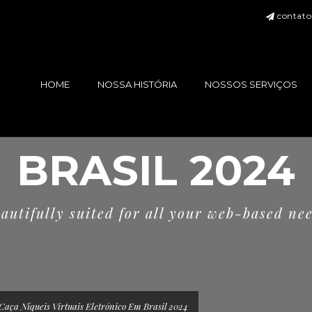
contato
 PARA GANHA
HOME
NOSSA HISTÓRIA
NOSSOS SERVIÇOS
VIRTUAIS ELET
BRASIL 2024
autifully suited for all your web-based ne
aça Níqueis Virtuais Eletrônico Em Brasil 2024