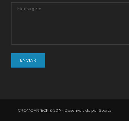
CROMOARTECP © 2017 -
Desenvolvido por Sparta