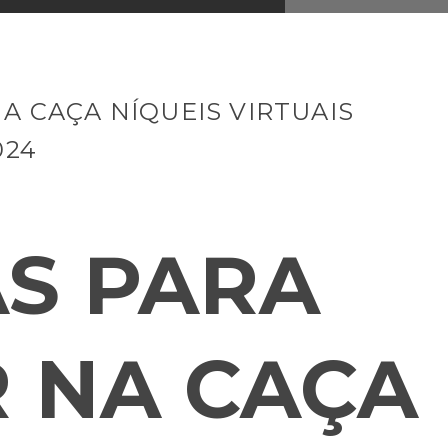
A CAÇA NÍQUEIS VIRTUAIS
024
AS PARA
 NA CAÇA