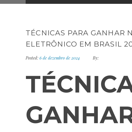
TÉCNICAS PARA GANHAR N
ELETRÔNICO EM BRASIL 2
Posted:
6 de dezembro de 2024
By:
TÉCNIC
GANHAR