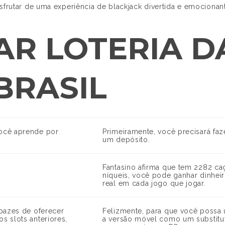
rutar de uma experiência de blackjack divertida e emocionan
R LOTERIA D
BRASIL
você aprende por
Primeiramente, você precisará faz
um depósito.
Fantasino afirma que tem 2282 ca
níqueis, você pode ganhar dinhei
real em cada jogo que jogar.
apazes de oferecer
Felizmente, para que você possa 
s slots anteriores,
a versão móvel como um substitu