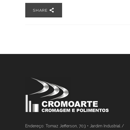
SHARE
Endereço: Tomaz Jefferson, 703 • Jardim Industrial /