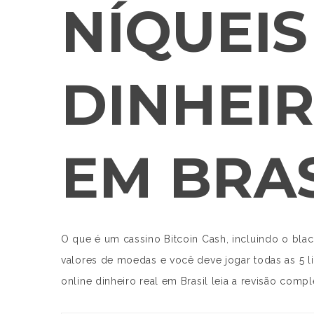
NÍQUEIS
DINHEI
EM BRAS
O que é um cassino Bitcoin Cash, incluindo o blac
valores de moedas e você deve jogar todas as 5 l
online dinheiro real em Brasil leia a revisão compl