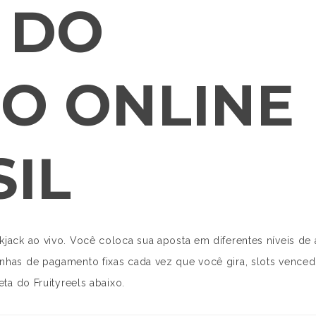
 DO
RO ONLINE
IL
kjack ao vivo. Você coloca sua aposta em diferentes níveis de
inhas de pagamento fixas cada vez que você gira, slots vence
eta do Fruityreels abaixo.