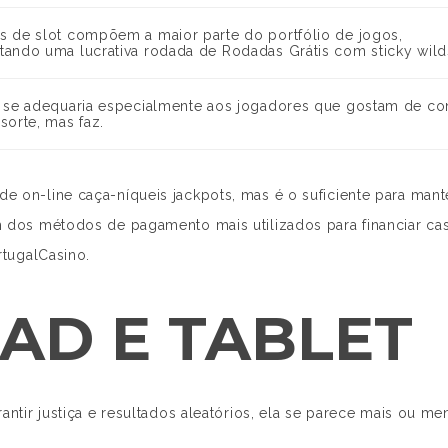
s de slot compõem a maior parte do portfólio de jogos,
tando uma lucrativa rodada de Rodadas Grátis com sticky wild
a se adequaria especialmente aos jogadores que gostam de con
sorte, mas faz.
e on-line caça-níqueis jackpots, mas é o suficiente para mant
m dos métodos de pagamento mais utilizados para financiar ca
rtugalCasino.
PAD E TABLET
rantir justiça e resultados aleatórios, ela se parece mais ou 