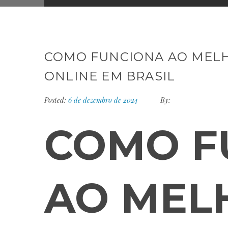
COMO FUNCIONA AO MELH
ONLINE EM BRASIL
Posted:
6 de dezembro de 2024
By:
COMO F
AO MEL