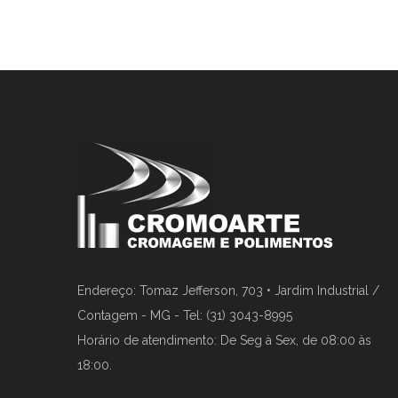
Endereço: Tomaz Jefferson, 703 • Jardim Industrial /
Contagem - MG - Tel: (31) 3043-8995
Horário de atendimento: De Seg à Sex, de 08:00 às
18:00.