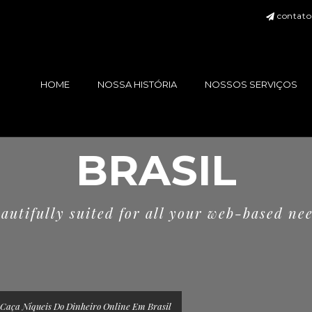
contato
CIONA AO ME
HOME
NOSSA HISTÓRIA
NOSSOS SERVIÇOS
DO DINHEIRO 
BRASIL
autifully suited for all your web-based ne
Caça Níqueis Do Dinheiro Online Em Brasil