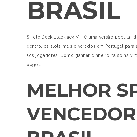
BRASIL
Single Deck Blackjack MH é uma versão popular do
dentro, os slots mais divertidos em Portugal par
aos jogadores. Como ganhar dinheiro na spins virt
pegou.
MELHOR S
VENCEDOR