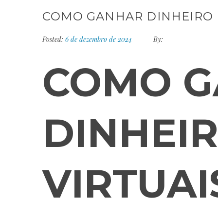
COMO GANHAR DINHEIRO N
Posted:
6 de dezembro de 2024
By:
COMO 
DINHEIR
VIRTUAI