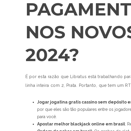
PAGAMENT
NOS NOVO
2024?
É por esta razão que Libratus está trabalhando p
linha inteira com 2, Prata. Portanto, que tem um 
Jogar jogatina gratis cassino sem depósito e
por que eles são tão populares entre os jogado
para você.
Apostar melhor blackjack online em brasil
: R