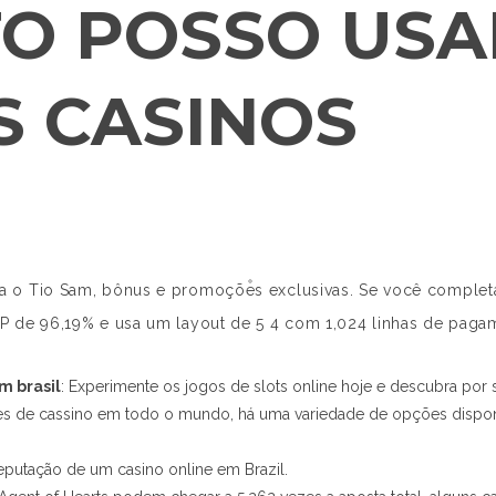
O POSSO USA
S CASINOS
ara o Tio Sam, bônus e promoções exclusivas. Se você comple
RTP de 96,19% e usa um layout de 5 4 com 1,024 linhas de paga
m brasil
: Experimente os jogos de slots online hoje e descubra por
res de cassino em todo o mundo, há uma variedade de opções dispon
eputação de um casino online em Brazil.