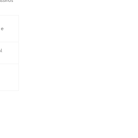
assinos
 e
l