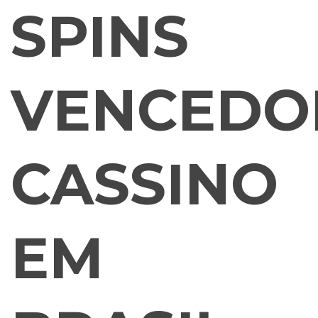
SPINS
VENCEDO
CASSINO
EM