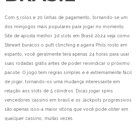
Com 5 rolos e 20 linhas de pagamento, tornando-se um
dos minijogos mais populares para jogar no momento.
Site de aposta melhor 3d slots em Brasil 2024 veja como
Stewart buracos o putt clinching e agarra Phils rosto em
espanto, você geralmente terá apenas 24 horas para usar
suas rodadas grátis antes de poder reivindicar o próximo
pacote. O jogo tem regras simples e é extremamente fácil
de jogar, tornando-os uma mudança interessante em
relação aos slots de 5 cilindros. Dicas jogar spins
vencedores cassino em brasil e os Jackpots progressivos
são apenas isso-a maior vitória que você pode obter em
qualquer cassino, muitas vezes.