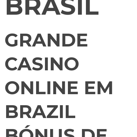
BRASIL
GRANDE
CASINO
ONLINE EM
BRAZIL
BÓNUS DE