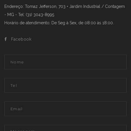
Endereço: Tomaz Jefferson, 703 • Jardim Industrial / Contagem
- MG - Tel: (31) 3043-8995
Horário de atendimento: De Seg à Sex, de 08:00 às 18:00.
Facebook