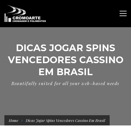
DICAS JOGAR SPINS
VENCEDORES CASSINO
EM BRASIL
Beautifully suited for all your web-based needs
Home
Dicas Jogar Spins Vencedores Cassino Em Brasil