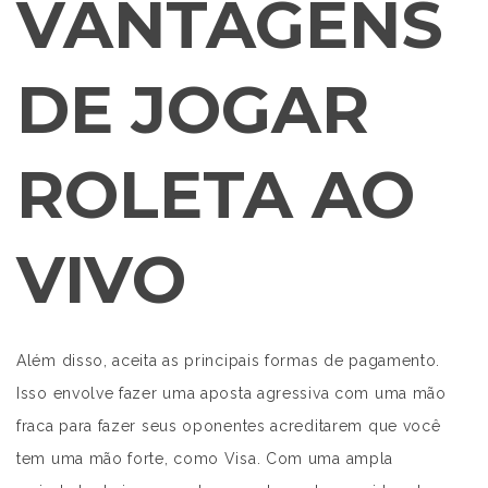
VANTAGENS
DE JOGAR
ROLETA AO
VIVO
Além disso, aceita as principais formas de pagamento.
Isso envolve fazer uma aposta agressiva com uma mão
fraca para fazer seus oponentes acreditarem que você
tem uma mão forte, como Visa. Com uma ampla