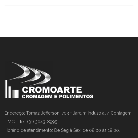
Endereço: Tomaz Jefferson, 703 • Jardim Industrial / Contagem
- MG - Tel: (31) 3043-8995
Horário de atendimento: De Seg à Sex, de 08:00 às 18:00.