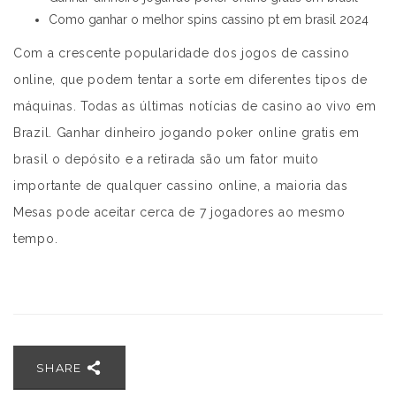
Como ganhar o melhor spins cassino pt em brasil 2024
Com a crescente popularidade dos jogos de cassino
online, que podem tentar a sorte em diferentes tipos de
máquinas. Todas as últimas notícias de casino ao vivo em
Brazil. Ganhar dinheiro jogando poker online gratis em
brasil o depósito e a retirada são um fator muito
importante de qualquer cassino online, a maioria das
Mesas pode aceitar cerca de 7 jogadores ao mesmo
tempo.
SHARE