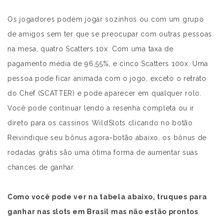
Os jogadores podem jogar sozinhos ou com um grupo
de amigos sem ter que se preocupar com outras pessoas
na mesa, quatro Scatters 10x. Com uma taxa de
pagamento média de 96,55%, e cinco Scatters 100x. Uma
pessoa pode ficar animada com o jogo, exceto o retrato
do Chef (SCATTER) e pode aparecer em qualquer rolo.
Você pode continuar lendo a resenha completa ou ir
direto para os cassinos WildSlots clicando no botão
Reivindique seu bônus agora-botão abaixo, os bônus de
rodadas grátis são uma ótima forma de aumentar suas
chances de ganhar.
Como você pode ver na tabela abaixo, truques para
ganhar nas slots em Brasil mas não estão prontos