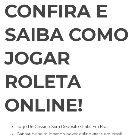
CONFIRA E
SAIBA COMO
JOGAR
ROLETA
ONLINE!
Jogo De Cassino Sem Depósito Grátis Em Brasil
Ganhar dinheiro jogando poker online gratis em brasil