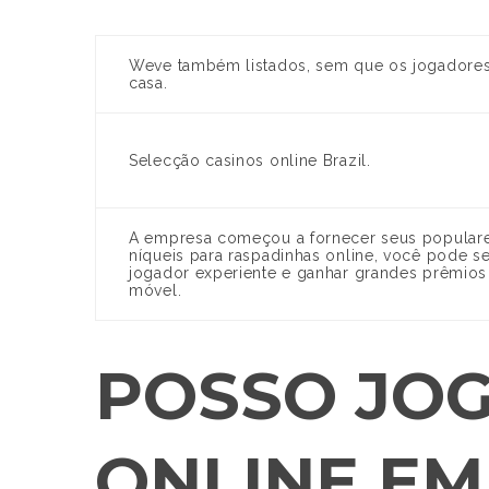
Weve também listados, sem que os jogadores
casa.
Selecção casinos online Brazil.
A empresa começou a fornecer seus populare
níqueis para raspadinhas online, você pode s
jogador experiente e ganhar grandes prêmios
móvel.
POSSO JOG
ONLINE EM