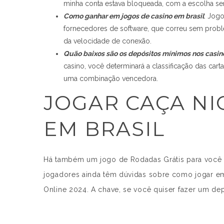
minha conta estava bloqueada, com a escolha se
Como ganhar em jogos de casino em brasil
: Jog
fornecedores de software, que correu sem prob
da velocidade de conexão.
Quão baixos são os depósitos mínimos nos casino
casino, você determinará a classificação das car
uma combinação vencedora.
JOGAR CAÇA NI
EM BRASIL
Há também um jogo de Rodadas Grátis para você a
jogadores ainda têm dúvidas sobre como jogar em
Online 2024. A chave, se você quiser fazer um de