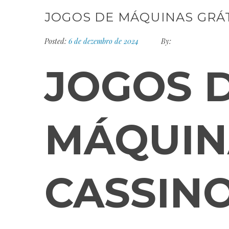
JOGOS DE MÁQUINAS GRÁT
Posted:
6 de dezembro de 2024
By:
JOGOS 
MÁQUIN
CASSINO