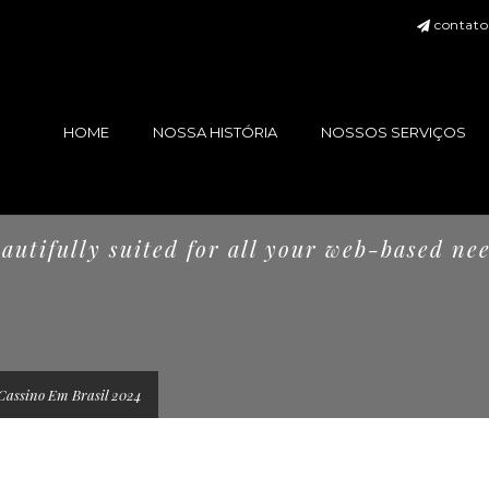
contato
DE MÁQUINAS
HOME
NOSSA HISTÓRIA
NOSSOS SERVIÇOS
INO EM BRASIL
autifully suited for all your web-based ne
Cassino Em Brasil 2024