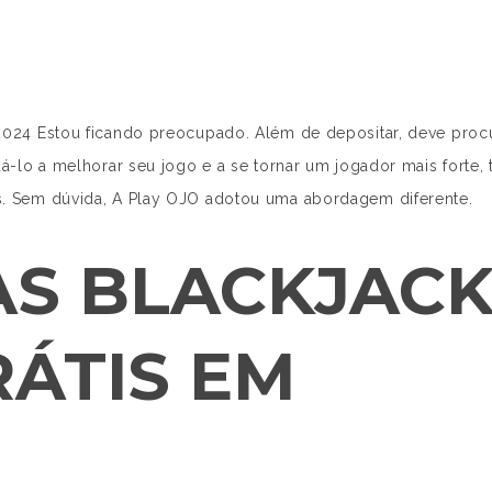
 2024 Estou ficando preocupado. Além de depositar, deve proc
dá-lo a melhorar seu jogo e a se tornar um jogador mais forte,
os. Sem dúvida, A Play OJO adotou uma abordagem diferente.
S BLACKJAC
RÁTIS EM