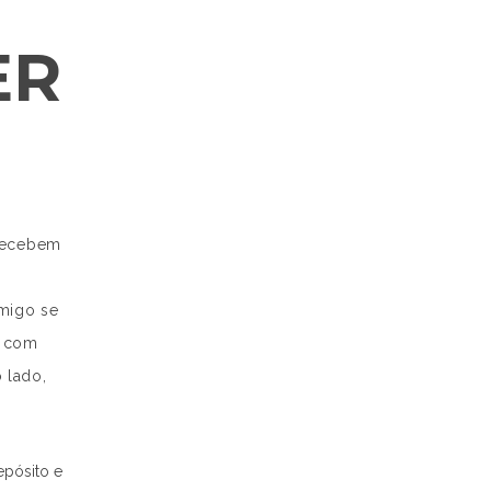
ER
 recebem
amigo se
o com
 lado,
epósito e