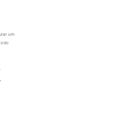
urar um
 todo
K