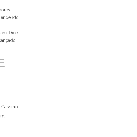
hores
ependendo
iami Dice
lcançado
E
 Cassino
am.