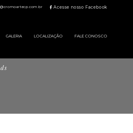
Acesse nosso Facebook
@cromoartecp.com.br
 GRÁTIS
GALERIA
LOCALIZAÇÃO
FALE CONOSCO
 2024
eds