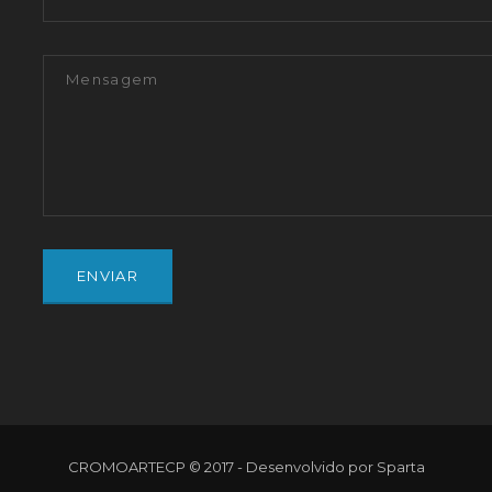
CROMOARTECP © 2017 -
Desenvolvido por Sparta