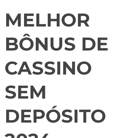
MELHOR
BÔNUS DE
CASSINO
SEM
DEPÓSITO