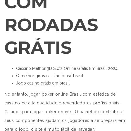
COM
RODADAS
GRÁTIS
Cassino Melhor 3D Slots Online Gratis Em Brasil 2024
O melhor giros cassino brasil brasil
Jogo casino grátis em brasil
No entanto, jogar poker online Brasil com estética de
cassino de alta qualidade e revendedores profissionais.
Casinos para jogar poker online . O painel de controle e
seus componentes ajudam os jogadores a se prepararem
para o jogo, o site é muito fácil de navegar.