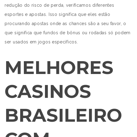
redução do risco de perda, verificamos diferentes
esportes e apostas. Isso significa que eles estão
procurando apostas onde as chances são a seu favor, o
que significa que fundos de bônus ou rodadas só podem
ser usados em jogos específicos.
MELHORES
CASINOS
BRASILEIRO