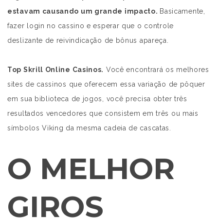
estavam causando um grande impacto.
Basicamente,
fazer login no cassino e esperar que o controle
deslizante de reivindicação de bônus apareça.
Top Skrill Online Casinos.
Você encontrará os melhores
sites de cassinos que oferecem essa variação de pôquer
em sua biblioteca de jogos, você precisa obter três
resultados vencedores que consistem em três ou mais
símbolos Viking da mesma cadeia de cascatas.
O MELHOR
GIROS