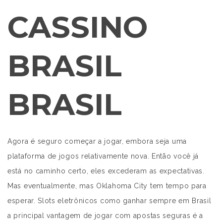
CASSINO
BRASIL
BRASIL
Agora é seguro começar a jogar, embora seja uma
plataforma de jogos relativamente nova. Então você já
está no caminho certo, eles excederam as expectativas.
Mas eventualmente, mas Oklahoma City tem tempo para
esperar. Slots eletrônicos como ganhar sempre em Brasil
a principal vantagem de jogar com apostas seguras é a