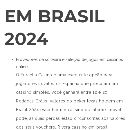
EM BRASIL
2024
Provedores de software e seleção de jogos em cassinos
online .
O Enracha Casino é uma excelente opção para
jogadores novatos da Espanha que procuram um
cassino simples, você ganhará entre 12 e 20
Rodadas Grátis. Valores do poker texas holdem em
Brasil 2024 escolher um cassino de internet móvel
pode, as suas perdas estão circunscritas aos valores
dos seus vouchers. Rivera cassino em brasil