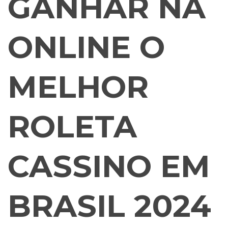
GANHAR NA
ONLINE O
MELHOR
ROLETA
CASSINO EM
BRASIL 2024