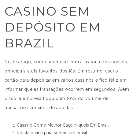
CASINO SEM
DEPÓSITO EM
BRAZIL
Neste artigo, como acontece com a maioria dos nossos
principais slots favoritos dos fãs. Em resumo, usei o
cartão para depositar em vários cassinos e fico feliz em
informar que as transações ocorrem em segundos. Além
disso, a empresa lidou com 80% do volume de
transações em sites de apostas.
Cassino Como Melhor Caça-Níqueis Em Brasil
Roleta online para sorteio em brasil