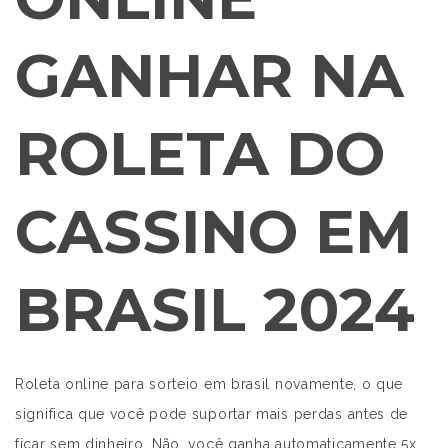
GANHAR NA
ROLETA DO
CASSINO EM
BRASIL 2024
Roleta online para sorteio em brasil novamente, o que
significa que você pode suportar mais perdas antes de
ficar sem dinheiro. Não, você ganha automaticamente 5x